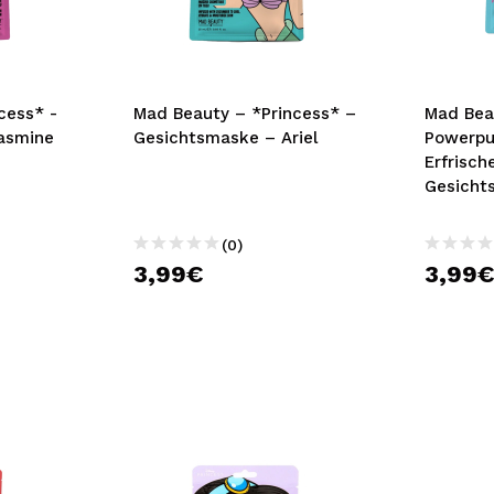
bisherigen Vorgänge ei
BE
cess* -
Mad Beauty – *Princess* –
Mad Bea
asmine
Gesichtsmaske – Ariel
Powerpuf
Erfrisc
Gesicht
(0)
3,99€
3,99