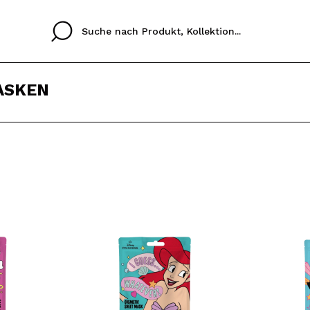
ASKEN
Cristina
Antonia
Ines
Ich habe hier kein K
SPRACHE
ez que
Buena experiencia
Muy bien
Spedizi
ICH M
ALEMAN
ESPAÑOL
eriencia
imballa
ajería.
elegan
REGIS
colori sc
Durch die Erstellung e
Einkäufe schnell tätig