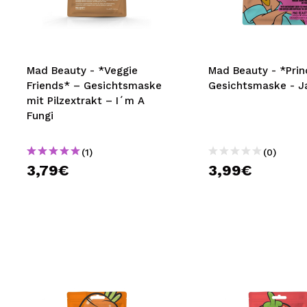
MAQUIFARMA
KOREA ZONE
TRAVEL SIZE
Mad Beauty - *Veggie
Mad Beauty - *Prin
Friends* – Gesichtsmaske
Gesichtsmaske - J
NATURE
mit Pilzextrakt – I´m A
Fungi
SPECIALS
(1)
(0)
OUTLET
3,79€
3,99€
SIE SIND ZURÜCKGEKEHRT!
BALD VERFÜGBAR
BLOG