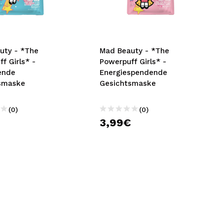
nsehen.
NUTZERKONTO ERSTELLEN
uty - *The
Mad Beauty - *The
f Girls* -
Powerpuff Girls* -
hende
Energiespendende
smaske
Gesichtsmaske
(0)
(0)
€
3,99€