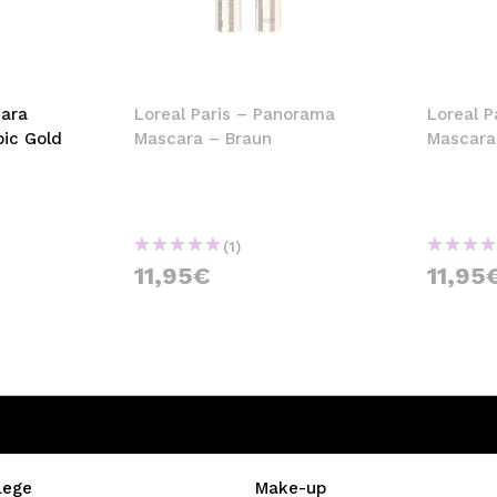
bisherigen Vorgänge ei
BE
cara
Loreal Paris – Panorama
Loreal P
pic Gold
Mascara – Braun
Mascara
(1)
11,95€
11,95
lege
Make-up