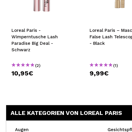
MAQUIFARMA
KOREA ZONE
TRAVEL SIZE
Loreal Paris -
Loreal Paris – Mas
Wimperntusche Lash
False Lash Telesco
NATURE
Paradise Big Deal -
- Black
Schwarz
SPECIALS
(2)
(1)
OUTLET
10,95€
9,99€
SIE SIND ZURÜCKGEKEHRT!
BALD VERFÜGBAR
BLOG
ALLE KATEGORIEN VON LOREAL PARIS
Augen
Gesichtspf