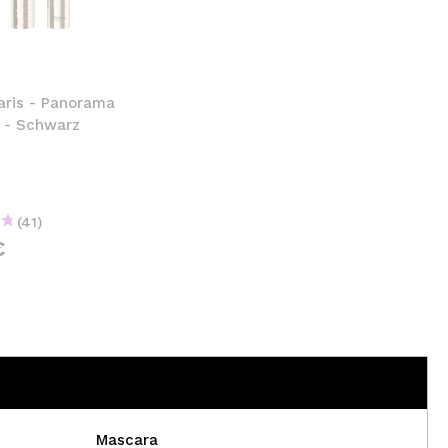
nsehen.
NUTZERKONTO ERSTELLEN
aris - Panorama
 - Schwarz
(41)
€
Mascara