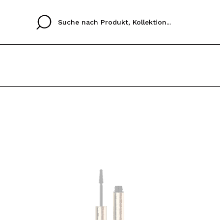
Cristina
Antonia
Ines
Ich habe hier kein K
SPRACHE
ez que
Buena experiencia
Muy bien
Spedizi
ICH M
ALEMAN
ESPAÑOL
eriencia
imballa
ajería.
elegan
REGIS
colori sc
Durch die Erstellung e
Einkäufe schnell tätig