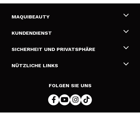
MAQUIBEAUTY
Über uns
KUNDENDIENST
Beschäftigung
Liefer- und Versandkosten
SICHERHEIT UND PRIVATSPHÄRE
Geschenkkarten
Widerruf / Rücksendungen
Bedingungen und Datenschutz
NÜTZLICHE LINKS
Zahlung
Datenschutzrichtlinie
Kontakt
Cookies Policy
FOLGEN SIE UNS
Online Streitschlichtung (ODR)