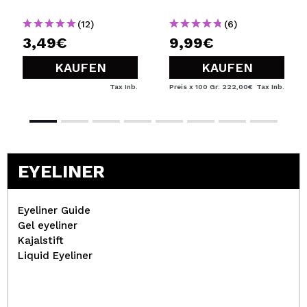
(12)
(6)
3,49€
9,99€
KAUFEN
KAUFEN
Tax Inb.
Preis x 100 Gr: 222,00€
Tax Inb.
EYELINER
Eyeliner Guide
Gel eyeliner
Kajalstift
Liquid Eyeliner