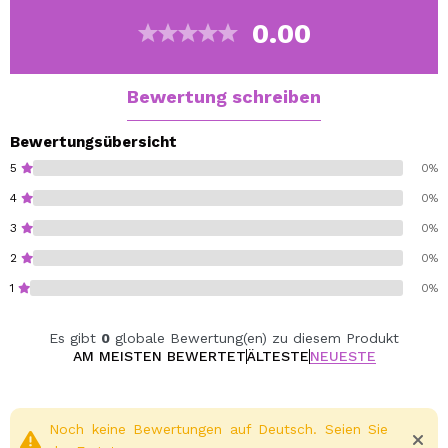
die gewagtesten oder klassischsten Looks.
0.00
Zeichnen Sie den Umriss, den Sie für Ihre Augen
bevorzugen, und schieben Sie die ultrafeine Spitze für
einen unfehlbaren präzisen Look.
Bewertung schreiben
Bewertungsübersicht
5
0%
4
0%
3
0%
2
0%
1
0%
Es gibt
0
globale Bewertung(en) zu diesem Produkt
AM MEISTEN BEWERTET
ÄLTESTE
NEUESTE
Noch keine Bewertungen auf Deutsch. Seien Sie