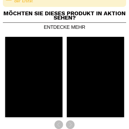
der Erste!
MÖCHTEN SIE DIESES PRODUKT IN AKTION
SEHEN?
ENTDECKE MEHR
Ein Video oder Foto teilen
Dein Video könnte das erste sein. Stell es dir vor...
Würden Sie diesen Kauf empfehlen?
Ja
Nein
5/5
SENDEN