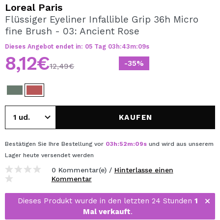
ICH MÖCHTE MICH
Loreal Paris
REGISTRIEREN
Flüssiger Eyeliner Infallible Grip 36h Micro
fine Brush - 03: Ancient Rose
Durch die Erstellung eines Kontos bei Maquillalia.de
können Sie Ihre Einkäufe schnell tätigen, den Status Ihrer
Dieses Angebot endet in:
05
Tag
03
h
:
43
m
:
09
s
Bestellungen überprüfen und Ihre bisherigen Vorgänge
8,12€
einsehen.
-35%
12,49€
BENUTZERKONTO ERSTELLEN
KAUFEN
Bestätigen Sie Ihre Bestellung vor
03
h
:
52
m
:
09
s
und wird aus unserem
Lager
heute
versendet werden
0 Kommentar(e) /
Hinterlasse einen
Kommentar
Dieses Produkt wurde in den letzten 24 Stunden
1
Mal verkauft
.