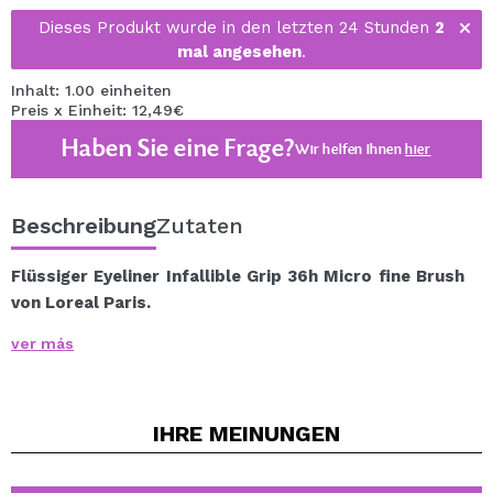
Dieses Produkt wurde in den letzten 24 Stunden
2
mal angesehen
.
Inhalt: 1.00 einheiten
Preis x Einheit: 12,49€
Haben Sie eine Frage?
Wir helfen Ihnen
hier
Beschreibung
Zutaten
Flüssiger Eyeliner Infallible Grip 36h Micro fine Brush
von Loreal Paris.
Erhalten Sie intensive Linien mit einer Dauer von bis zu
ver más
36 Stunden, die gegen alles beständig sind: Wasser,
Schweiß und sogar kratzfest.
Zeichnen Sie dank seiner hochpräzisen 0,01-mm-Linie
IHRE
MEINUNGEN
und seiner flüssigen Tinte alle Schwänze und Konturen,
die Sie sich vorstellen können.
Kreieren Sie mit diesem Eyeliner mit ultrafeiner Spitze