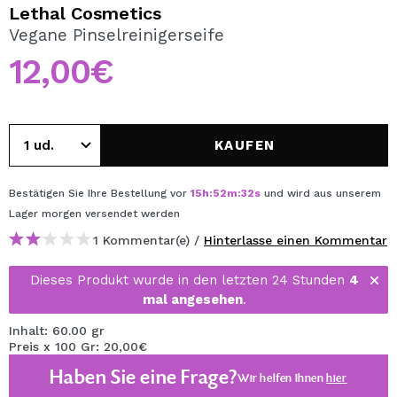
ICH MÖCHTE MICH
Lethal Cosmetics
REGISTRIEREN
Vegane Pinselreinigerseife
12,00€
Durch die Erstellung eines Kontos bei Maquillalia.de
können Sie Ihre Einkäufe schnell tätigen, den Status Ihrer
Bestellungen überprüfen und Ihre bisherigen Vorgänge
einsehen.
KAUFEN
BENUTZERKONTO ERSTELLEN
Bestätigen Sie Ihre Bestellung vor
15
h
:
52
m
:
32
s
und wird aus unserem
Lager
morgen
versendet werden
1 Kommentar(e) /
Hinterlasse einen Kommentar
Dieses Produkt wurde in den letzten 24 Stunden
4
mal angesehen
.
Inhalt: 60.00 gr
Preis x 100 Gr: 20,00€
Haben Sie eine Frage?
Wir helfen Ihnen
hier