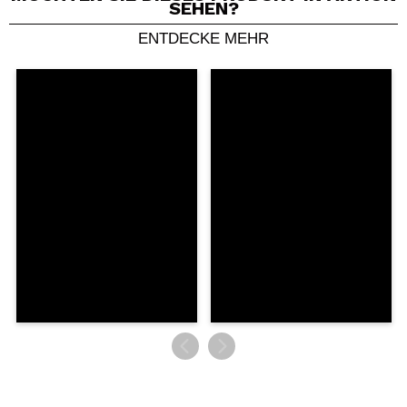
SEHEN?
ENTDECKE MEHR
Ein Video oder Foto teilen
Dein Video könnte das erste sein. Stell es dir vor...
Würden Sie diesen Kauf empfehlen?
Ja
Nein
5/5
SENDEN