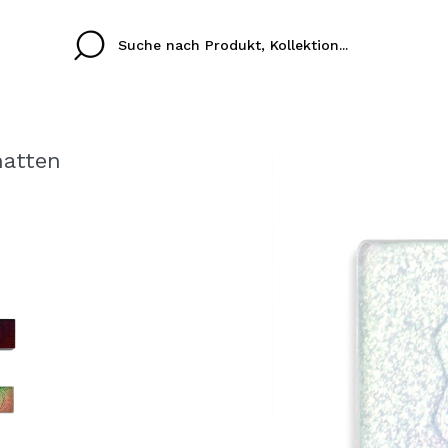
hatten
Cristina
Antonia
Ines
Ich habe hier kein K
SPRACHE
ez que
Buena experiencia
Muy bien
Spedizi
ICH M
ALEMAN
ESPAÑOL
eriencia
imballa
ajería.
elegan
REGIS
colori sc
Durch die Erstellung e
Einkäufe schnell tätig