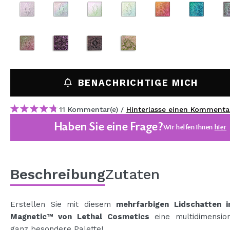
MAQUIFARMA
KOREA ZONE
TRAVEL SIZE
NATURE
BENACHRICHTIGE MICH
SPECIALS
11 Kommentar(e) /
Hinterlasse einen Kommenta
OUTLET
Haben Sie eine Frage?
Wir helfen Ihnen
hier
SIE SIND ZURÜCKGEKEHRT!
BALD VERFÜGBAR
Beschreibung
Zutaten
BLOG
Erstellen Sie mit diesem
mehrfarbigen Lidschatten 
Magnetic™ von Lethal Cosmetics
eine multidimensio
ganz besondere Palette!