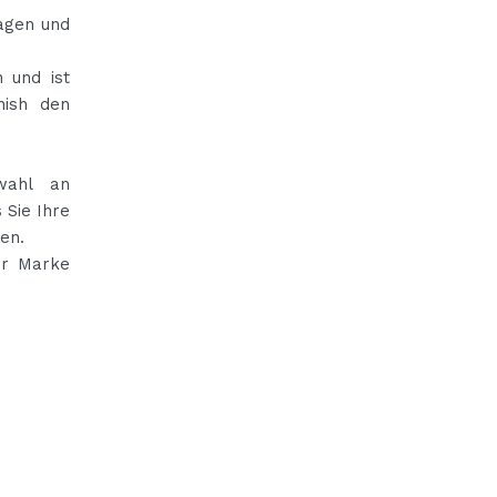
ragen und
n und ist
nish den
wahl an
 Sie Ihre
en.
er Marke