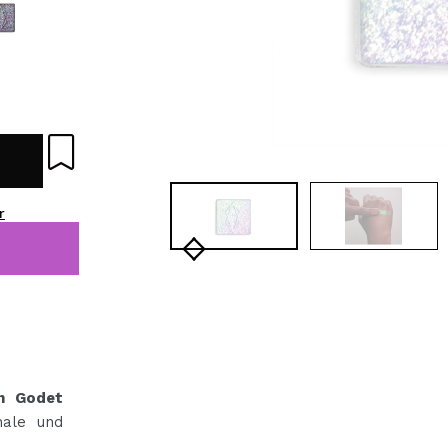
bisherigen Vorgänge ei
BE
r
in Godet
nale und