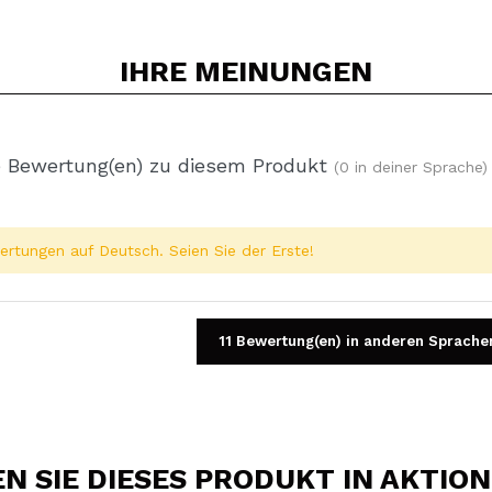
IHRE
MEINUNGEN
 Bewertung(en) zu diesem Produkt
(0 in deiner Sprache)
rtungen auf Deutsch. Seien Sie der Erste!
11 Bewertung(en) in anderen Sprache
 SIE DIESES PRODUKT IN AKTIO
Ein Video oder Foto teilen