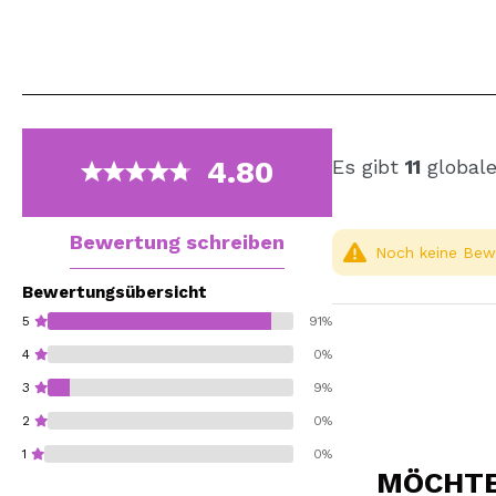
4.80
Es gibt
11
globale
Bewertung schreiben
Noch keine Bewe
Bewertungsübersicht
5
91%
4
0%
3
9%
2
0%
1
0%
MÖCHTEN