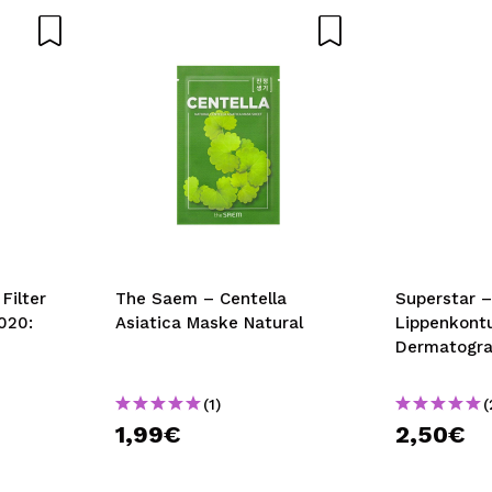
Filter
The Saem – Centella
Superstar 
020:
Asiatica Maske Natural
Lippenkontu
Dermatogra
(1)
(
1,99€
2,50€