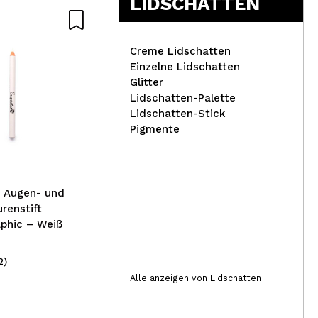
LIDSCHATTEN
Creme Lidschatten
Einzelne Lidschatten
Glitter
Lidschatten-Palette
Tec
Lidschatten-Stick
Shea Moisture - Tägliche
Con
Pigmente
Hydration Conditioner -
Cov
Natives Kokosnussöl
– Augen- und
renstift
phic – Weiß
2)
(2)
15,99€
1,
Alle anzeigen von Lidschatten