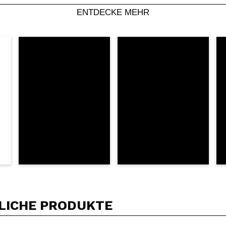
Dein Video könnte das erste sein. Stell es dir vor...
ENTDECKE MEHR
5/
Kauf empfehlen?
Ja
Nein
DEN
LICHE PRODUKTE