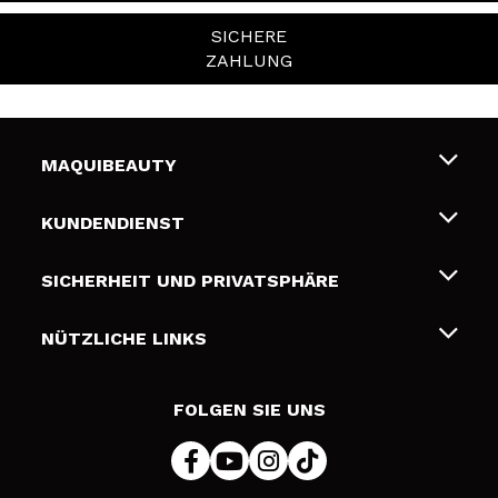
SICHERE
ZAHLUNG
MAQUIBEAUTY
Über uns
KUNDENDIENST
Beschäftigung
Liefer- und Versandkosten
SICHERHEIT UND PRIVATSPHÄRE
Geschenkkarten
Widerruf / Rücksendungen
Bedingungen und Datenschutz
NÜTZLICHE LINKS
Zahlung
Datenschutzrichtlinie
Kontakt
Cookies Policy
FOLGEN SIE UNS
Online Streitschlichtung (ODR)