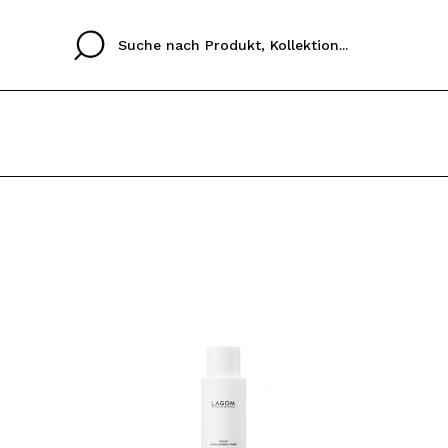
Cristina
Antonia
Ines
Ich habe hier kein K
SPRACHE
ez que
Buena experiencia
Muy bien
Spedizi
ICH M
ALEMAN
ESPAÑOL
eriencia
imballa
ajería.
elegan
REGIS
colori sc
Durch die Erstellung e
Einkäufe schnell tätig