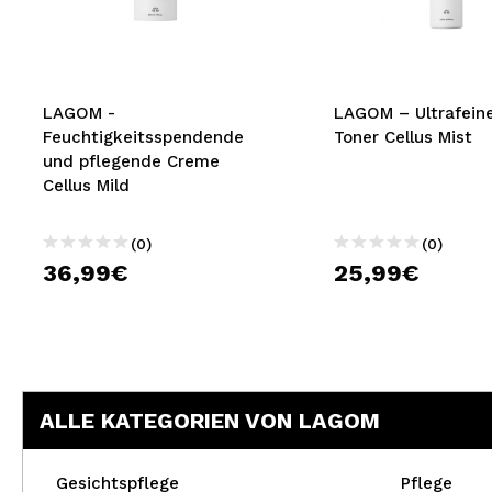
MAQUIFARMA
KOREA ZONE
TRAVEL SIZE
LAGOM -
LAGOM – Ultrafeine
Feuchtigkeitsspendende
Toner Cellus Mist
NATURE
und pflegende Creme
Cellus Mild
SPECIALS
(0)
(0)
OUTLET
36,99€
25,99€
SIE SIND ZURÜCKGEKEHRT!
BALD VERFÜGBAR
BLOG
ALLE KATEGORIEN VON LAGOM
Gesichtspflege
Pflege