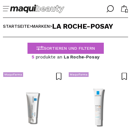
╳
╳
LA ROCHE-POSAY
WÄHLE DEINE SPRACHE
STARTSEITE
MARKEN
>
>
Ich bin bereits #maquilover, ich habe ein Konto
WILLKOMMEN!
ALEMAN
ESPAÑOL
SORTIEREN UND FILTERN
ENGLISH
5
produkte an
La Roche-Posay
FRANCES
ITALIANO
PORTUGUESE
Maquifarma
Maquifarma
Passwort vergessen?
Ich habe hier kein Konto