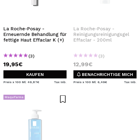
La Roche-Posay -
La Roche-Posay -
Erneuernde Behandlung für
Reinigungsreinigungsgel
fettige Haut Effaclar K (+)
Effaclar - 200ml
(3)
(3)
19,95€
12,99€
KAUFEN
BENACHRICHTIGE MICH
Preis x 100 Ml: 49,87€
Tax Inb.
Preis x 100 Ml: 6,49€
Tax Inb.
Maquifarma