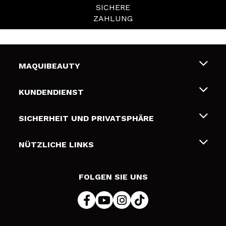
SICHERE
ZAHLUNG
MAQUIBEAUTY
Über uns
KUNDENDIENST
Beschäftigung
Liefer- und Versandkosten
SICHERHEIT UND PRIVATSPHÄRE
Geschenkkarten
Widerruf / Rücksendungen
Bedingungen und Datenschutz
NÜTZLICHE LINKS
Zahlung
Datenschutzrichtlinie
Kontakt
Cookies Policy
FOLGEN SIE UNS
Online Streitschlichtung (ODR)