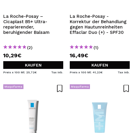
ICH MÖCHTE MICH
REGISTRIEREN
La Roche-Posay –
La Roche-Posay -
Cicaplast B5+ Ultra-
Korrektur der Behandlung
Durch die Erstellung eines Kontos bei Maquillalia.de
reparierender,
gegen Hautunreinheiten
können Sie Ihre Einkäufe schnell tätigen, den Status Ihrer
beruhigender Balsam
Effaclar Duo (+) - SPF30
Bestellungen überprüfen und Ihre bisherigen Vorgänge
einsehen.
(2)
(1)
10,29€
16,49€
BENUTZERKONTO ERSTELLEN
KAUFEN
KAUFEN
Preis x 100 Ml: 25,72€
Tax Inb.
Preis x 100 Ml: 41,23€
Tax Inb.
Maquifarma
Maquifarma