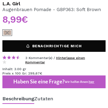
ICH MÖCHTE MICH
L.A. Girl
REGISTRIEREN
Augenbrauen Pomade - GBP363: Soft Brown
8,99€
Durch die Erstellung eines Kontos bei Maquillalia.de
können Sie Ihre Einkäufe schnell tätigen, den Status Ihrer
Bestellungen überprüfen und Ihre bisherigen Vorgänge
einsehen.
BENACHRICHTIGE MICH
BENUTZERKONTO ERSTELLEN
3 Kommentar(e) /
Hinterlasse einen
Kommentar
Inhalt: 3.00 gr
Preis x 100 Gr: 299,67€
Haben Sie eine Frage?
Wir helfen Ihnen
hier
Beschreibung
Zutaten