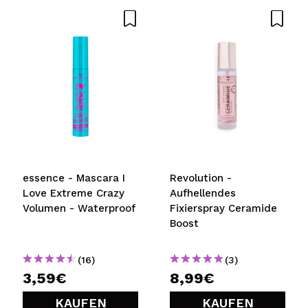
Würden Sie diesen Kauf empfehlen?
Ja
Nein
5/5
SENDEN
essence - Mascara I
Revolution -
Love Extreme Crazy
Aufhellendes
Volumen - Waterproof
Fixierspray Ceramide
Boost
(16)
(3)
3,59€
8,99€
KAUFEN
KAUFEN