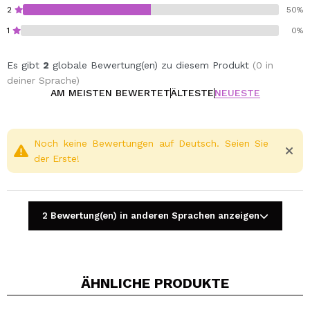
2
50%
1
0%
Es gibt
2
globale Bewertung(en) zu diesem Produkt
(0 in
deiner Sprache)
AM MEISTEN BEWERTET
ÄLTESTE
NEUESTE
Noch keine Bewertungen auf Deutsch. Seien Sie
der Erste!
2 Bewertung(en) in anderen Sprachen anzeigen
ÄHNLICHE PRODUKTE
Ein Video oder Foto teilen
Dein Video könnte das erste sein. Stell es dir vor...