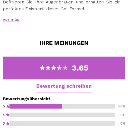
Definieren Sie Ihre Augenbrauen und erhalten Sie ein
perfektes Finish mit dieser Gel-Formel.
Erhältlich in 6 Farben, um perfekt zu jeder Haarfarbe
ver más
zu passen, um perfekte Augenbrauen zu füllen, zu
formen und zu sehen.
Es gleitet sanft und bleibt fest und ohne Flecken.
IHRE
MEINUNGEN
Eine wasserfeste Formel, die den ganzen Tag hält.
3.65
Bewertung schreiben
Bewertungsübersicht
5
50%
4
0%
3
0%