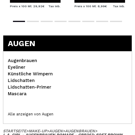
Preis x 100 Ml: 29,92€
Tax Inb.
Preis x 100 Ml: 8,99€
Tax Inb.
AUGEN
Augenbrauen
Eyeliner
Künstliche Wimpern
Lidschatten
Lidschatten-Primer
Mascara
Alle anzeigen von Augen
STARTSEITE
>
MAKE-UP
>
AUGEN
>
AUGENBRAUEN
>
L.A. GIRL - AUGENBRAUEN POMADE - GBP363: SOFT BROWN