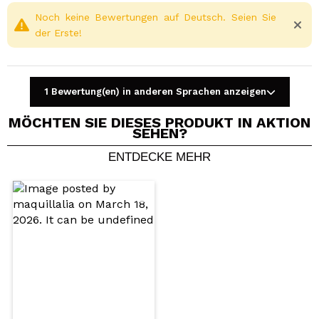
Noch keine Bewertungen auf Deutsch. Seien Sie
der Erste!
1 Bewertung(en) in anderen Sprachen anzeigen
MÖCHTEN SIE DIESES PRODUKT IN AKTION
SEHEN?
ENTDECKE MEHR
Ein Video oder Foto teilen
Dein Video könnte das erste sein. Stell es dir vor...
Würden Sie diesen Kauf empfehlen?
Ja
Nein
5/5
SENDEN