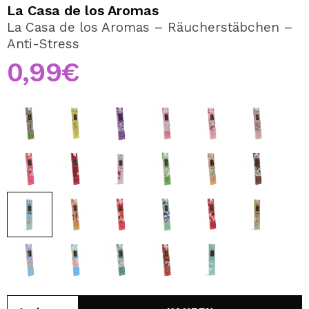
ICH MÖCHTE MICH
La Casa de los Aromas
REGISTRIEREN
La Casa de los Aromas – Räucherstäbchen –
Anti-Stress
Durch die Erstellung eines Kontos bei Maquillalia.de
können Sie Ihre Einkäufe schnell tätigen, den Status Ihrer
0,99€
Bestellungen überprüfen und Ihre bisherigen Vorgänge
einsehen.
BENUTZERKONTO ERSTELLEN