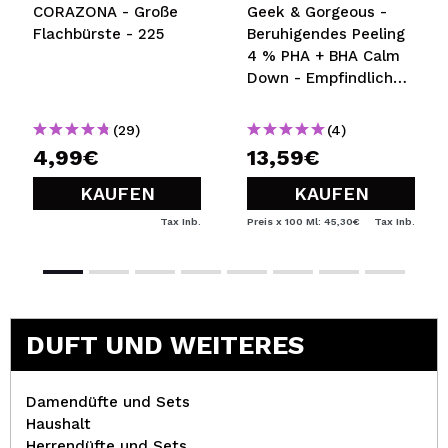
CORAZONA - Große
Geek & Gorgeous -
Flachbürste - 225
Beruhigendes Peeling
4 % PHA + BHA Calm
Down - Empfindliche
Haut 30ml
(29)
(4)
4,99€
13,59€
KAUFEN
KAUFEN
Tax Inb.
Preis x 100 Ml: 45,30€
Tax Inb.
DUFT UND WEITERES
Damendüfte und Sets
Haushalt
Herrendüfte und Sets