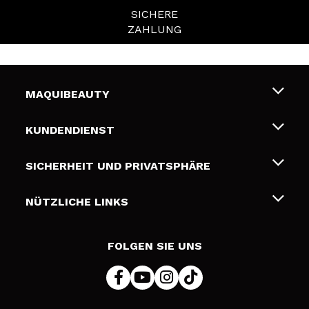
SICHERE
ZAHLUNG
MAQUIBEAUTY
Über uns
KUNDENDIENST
Beschäftigung
Liefer- und Versandkosten
SICHERHEIT UND PRIVATSPHÄRE
Geschenkkarten
Widerruf / Rücksendungen
Bedingungen und Datenschutz
NÜTZLICHE LINKS
Zahlung
Datenschutzrichtlinie
Kontakt
Cookies Policy
FOLGEN SIE UNS
Online Streitschlichtung (ODR)