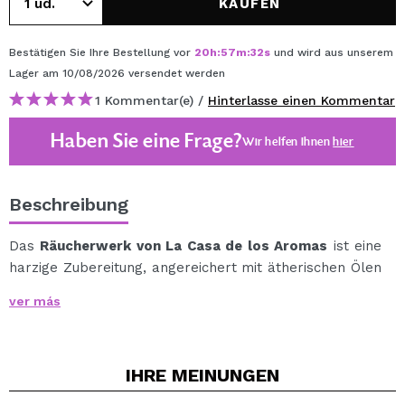
KAUFEN
Bestätigen Sie Ihre Bestellung vor
20
h
:
57
m
:
32
s
und wird aus unserem
Lager
am 10/08/2026
versendet werden
1 Kommentar(e) /
Hinterlasse einen Kommentar
Haben Sie eine Frage?
Wir helfen Ihnen
hier
Beschreibung
Das
Räucherwerk von La Casa de los Aromas
ist eine
harzige Zubereitung, angereichert mit ätherischen Ölen
pflanzlichen Ursprungs, die beim Verbrennen einen
ver más
duftenden Rauch freisetzt, der ideal zum Beduften von
Räumen und zum Schaffen einer ausgeglichenen
Atmosphäre geeignet ist, sei es zu therapeutischen,
IHRE
MEINUNGEN
Entspannungs- oder Meditationszwecken.
Für eine sachgemäße und sichere Verwendung sollte