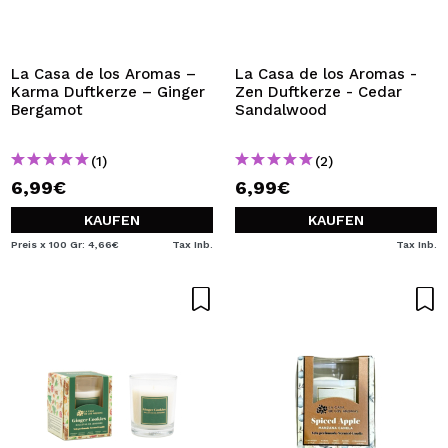
ICH MÖCHTE MICH
REGISTRIEREN
Durch die Erstellung eines Kontos bei Maquillalia.de
La Casa de los Aromas –
La Casa de los Aromas -
können Sie Ihre Einkäufe schnell tätigen, den Status Ihrer
Karma Duftkerze – Ginger
Zen Duftkerze - Cedar
Bestellungen überprüfen und Ihre bisherigen Vorgänge
Bergamot
Sandalwood
einsehen.
(1)
(2)
6,99€
6,99€
BENUTZERKONTO ERSTELLEN
KAUFEN
KAUFEN
Preis x 100 Gr: 4,66€
Tax Inb.
Tax Inb.