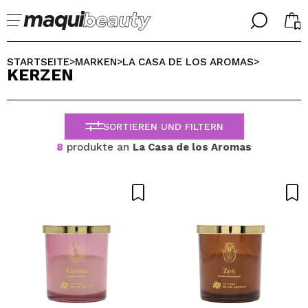
╳
╳
WÄHLE DEINE SPRACHE
STARTSEITE
MARKEN
LA CASA DE LOS AROMAS
>
>
>
KERZEN
Ich bin bereits #maquilover, ich habe ein Konto
WILLKOMMEN!
ALEMAN
ESPAÑOL
SORTIEREN UND FILTERN
ENGLISH
FRANCES
8
produkte an
La Casa de los Aromas
ITALIANO
PORTUGUESE
Passwort vergessen?
Ich habe hier kein Konto