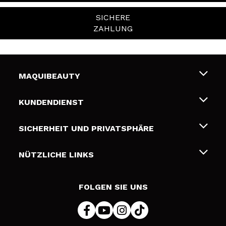
SICHERE
ZAHLUNG
MAQUIBEAUTY
Über uns
KUNDENDIENST
Beschäftigung
Liefer- und Versandkosten
SICHERHEIT UND PRIVATSPHÄRE
Geschenkkarten
Widerruf / Rücksendungen
Bedingungen und Datenschutz
NÜTZLICHE LINKS
Zahlung
Datenschutzrichtlinie
Kontakt
Cookies Policy
FOLGEN SIE UNS
Online Streitschlichtung (ODR)