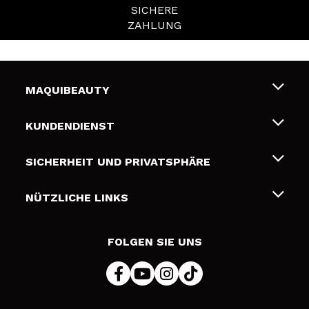
SICHERE
ZAHLUNG
MAQUIBEAUTY
Über uns
KUNDENDIENST
Beschäftigung
Liefer- und Versandkosten
SICHERHEIT UND PRIVATSPHÄRE
Geschenkkarten
Widerruf / Rücksendungen
Bedingungen und Datenschutz
NÜTZLICHE LINKS
Zahlung
Datenschutzrichtlinie
Kontakt
Cookies Policy
FOLGEN SIE UNS
Online Streitschlichtung (ODR)