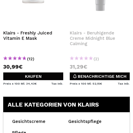
Klairs - Freshly Juiced
Klairs - Beruhigende
Vitamin E Mask
Creme Midnight Blue
Calming
(12)
(2)
30,99€
31,29€
KAUFEN
BENACHRICHTIGE MICH
Preis x 100 Ml: 34,43€
Tax Inb.
Preis x 100 Ml: 52,15€
Tax Inb.
ALLE KATEGORIEN VON KLAIRS
Gesichtscreme
Gesichtspflege
Pflege