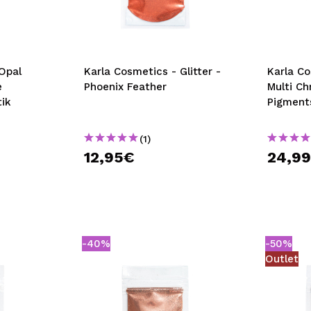
bisherigen Vorgänge ei
BE
Opal
Karla Cosmetics - Glitter -
Karla C
e
Phoenix Feather
Multi C
ik
Pigment
(1)
12,95€
24,9
-40%
-50%
Outlet