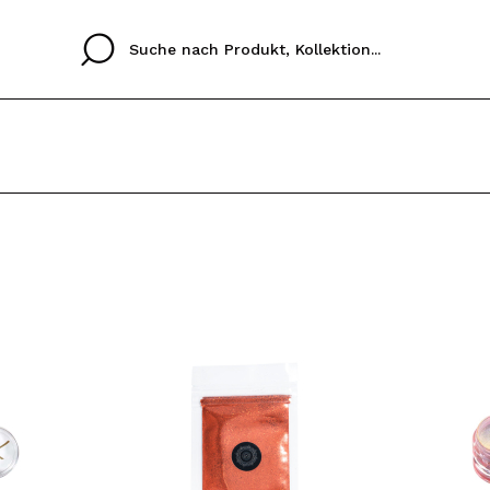
Cristina
Antonia
Ines
Ich habe hier kein K
SPRACHE
ez que
Buena experiencia
Muy bien
Spedizi
ICH M
ALEMAN
ESPAÑOL
eriencia
imballa
ajería.
elegan
REGIS
colori sc
Durch die Erstellung e
Einkäufe schnell tätig