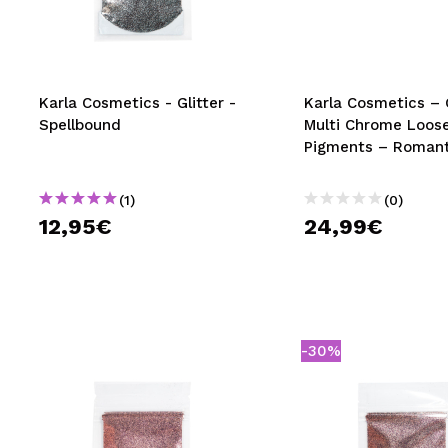
MAQUIFARMA
KOREA ZONE
TRAVEL SIZE
Karla Cosmetics - Glitter -
Karla Cosmetics – 
Spellbound
Multi Chrome Loos
NATURE
Pigments – Romant
(1)
(0)
SPECIALS
12,95€
24,99€
OUTLET
SIE SIND ZURÜCKGEKEHRT!
BALD VERFÜGBAR
-30%
BLOG