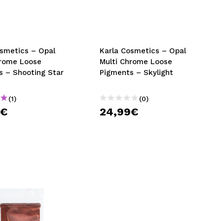
nsehen.
NUTZERKONTO ERSTELLEN
osmetics – Opal
Karla Cosmetics – Opal
hrome Loose
Multi Chrome Loose
s – Shooting Star
Pigments – Skylight
(1)
(0)
9€
24,99€