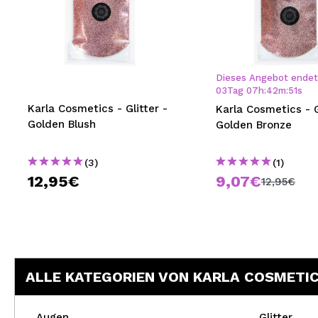
Dieses Angebot endet 
03
Tag
07
h
:
42
m
:
50
s
Karla Cosmetics - Glitter -
Karla Cosmetics - G
Golden Blush
Golden Bronze
(3)
(1)
12,95€
9,07€
12,95€
ALLE KATEGORIEN VON KARLA COSMETI
Augen
Glitter