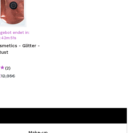
gebot endet in:
h
:
42
m
:
50
s
smetics - Glitter -
Rust
(2)
€
12,95€
Make-up