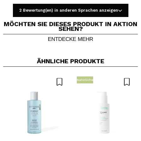
2 Bewertung(en) in anderen Sprachen anzeigen
MÖCHTEN SIE DIESES PRODUKT IN AKTION
SEHEN?
ENTDECKE MEHR
Ein Video oder Foto teilen
Dein Video könnte das erste sein. Stell es dir vor...
ÄHNLICHE PRODUKTE
Würden Sie diesen Kauf empfehlen?
Ja
Nein
5/5
Natürliche
SENDEN