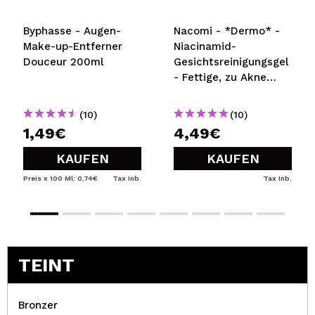
Byphasse - Augen-
Nacomi - *Dermo* -
Make-up-Entferner
Niacinamid-
Douceur 200ml
Gesichtsreinigungsgel
- Fettige, zu Akne
neigende Haut
(10)
(10)
1,49€
4,49€
KAUFEN
KAUFEN
Preis x 100 Ml: 0,74€
Tax Inb.
Tax Inb.
TEINT
Bronzer