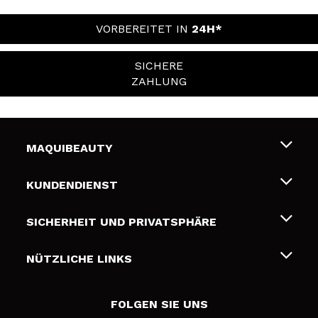
VORBEREITET IN
24H*
SICHERE
ZAHLUNG
MAQUIBEAUTY
Über uns
KUNDENDIENST
Beschäftigung
Liefer- und Versandkosten
SICHERHEIT UND PRIVATSPHÄRE
Geschenkkarten
Widerruf / Rücksendungen
Bedingungen und Datenschutz
NÜTZLICHE LINKS
Zahlung
Datenschutzrichtlinie
Kontakt
Cookies Policy
FOLGEN SIE UNS
Online Streitschlichtung (ODR)