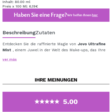
Inhalt: 80.00 ml
Preis x 100 Ml: 6,19€
Haben Sie eine Frage?
Wir helfen Ihnen
hier
Beschreibung
Zutaten
Entdecken Sie die raffinierte Magie von
Jovo Ultrafine
Mist
, einem Juwel in der Welt des Make-ups, das Ihre
Schönheitsroutine auf ein neues Niveau hebt.
ver más
Dieser einzigartige Nebel fixiert Ihr Make-up nicht nur
mit beispielloser Präzision, sondern verschönert Ihre
Haut auch mit einem langanhaltend strahlenden Finish.
IHRE
MEINUNGEN
Die mit ultrafeinen Schimmerpartikeln angereicherte
Formel definiert die Leuchtkraft neu und verleiht Ihnen
ein hydratisiertes und glänzendes Aussehen, das den
ganzen Tag anhält.
5.00
Erleben Sie das leichte und erfrischende Gefühl des
Nebels, der Ihr Make-up mit einer magischen Note