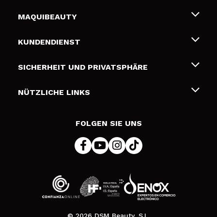
MAQUIBEAUTY
Über uns
KUNDENDIENST
Beschäftigung
Liefer- und Versandkosten
SICHERHEIT UND PRIVATSPHÄRE
Geschenkkarten
Widerruf / Rücksendungen
Bedingungen und Datenschutz
NÜTZLICHE LINKS
Zahlung
Datenschutzrichtlinie
Kontakt
Cookies Policy
FOLGEN SIE UNS
Online Streitschlichtung (ODR)
© 2026 DSM Beauty, S.L.