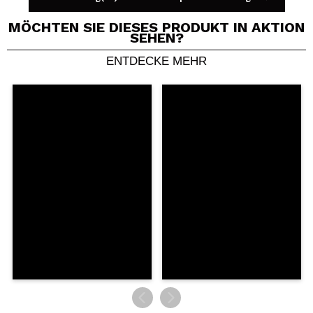
MÖCHTEN SIE DIESES PRODUKT IN AKTION
SEHEN?
ENTDECKE MEHR
Ein Video oder Foto teilen
Dein Video könnte das erste sein. Stell es dir vor...
Würden Sie diesen Kauf empfehlen?
Ja
Nein
5/5
SENDEN