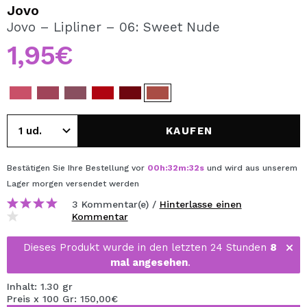
ICH MÖCHTE MICH
Jovo
REGISTRIEREN
Jovo – Lipliner – 06: Sweet Nude
1,95€
Durch die Erstellung eines Kontos bei Maquillalia.de
können Sie Ihre Einkäufe schnell tätigen, den Status Ihrer
Bestellungen überprüfen und Ihre bisherigen Vorgänge
einsehen.
KAUFEN
BENUTZERKONTO ERSTELLEN
Bestätigen Sie Ihre Bestellung vor
00
h
:
32
m
:
32
s
und wird aus unserem
Lager
morgen
versendet werden
3 Kommentar(e) /
Hinterlasse einen
Kommentar
Dieses Produkt wurde in den letzten 24 Stunden
8
mal angesehen
.
Inhalt: 1.30 gr
Preis x 100 Gr: 150,00€