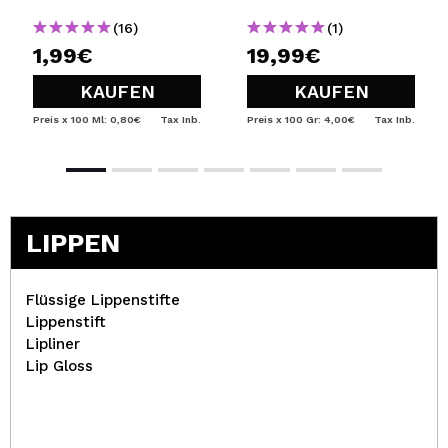
(16)
(1)
1,99€
19,99€
KAUFEN
KAUFEN
Preis x 100 Ml: 0,80€
Tax Inb.
Preis x 100 Gr: 4,00€
Tax Inb.
LIPPEN
Flüssige Lippenstifte
Lippenstift
Lipliner
Lip Gloss