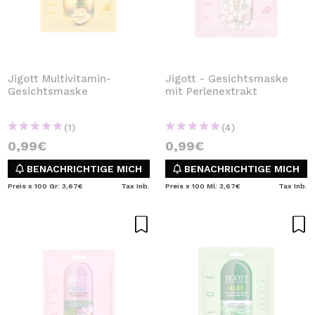
Jigott Multivitamin-
Jigott - Gesichtsmaske
Gesichtsmaske
mit Perlenextrakt
(1)
(4)
0,99€
0,99€
BENACHRICHTIGE MICH
BENACHRICHTIGE MICH
Preis x 100 Gr: 3,67€
Tax Inb.
Preis x 100 Ml: 3,67€
Tax Inb.