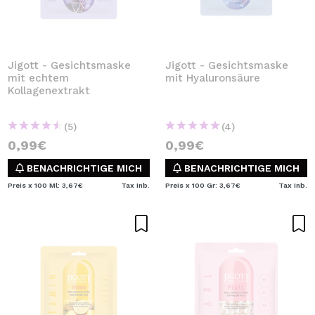
Jigott - Gesichtsmaske
Jigott - Gesichtsmaske
mit echtem
mit Hyaluronsäure
Kollagenextrakt
(5)
(4)
0,99€
0,99€
BENACHRICHTIGE MICH
BENACHRICHTIGE MICH
Preis x 100 Ml: 3,67€
Tax Inb.
Preis x 100 Gr: 3,67€
Tax Inb.