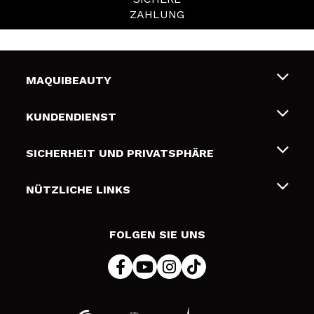
ZAHLUNG
MAQUIBEAUTY
Über uns
KUNDENDIENST
Beschäftigung
Liefer- und Versandkosten
SICHERHEIT UND PRIVATSPHÄRE
Geschenkkarten
Widerruf / Rücksendungen
Bedingungen und Datenschutz
NÜTZLICHE LINKS
Zahlung
Datenschutzrichtlinie
Kontakt
Cookies Policy
FOLGEN SIE UNS
Online Streitschlichtung (ODR)