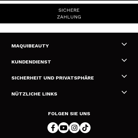
SICHERE
ZAHLUNG
MAQUIBEAUTY
Über uns
KUNDENDIENST
Beschäftigung
Liefer- und Versandkosten
SICHERHEIT UND PRIVATSPHÄRE
Geschenkkarten
Widerruf / Rücksendungen
Bedingungen und Datenschutz
NÜTZLICHE LINKS
Zahlung
Datenschutzrichtlinie
Kontakt
Cookies Policy
FOLGEN SIE UNS
Online Streitschlichtung (ODR)