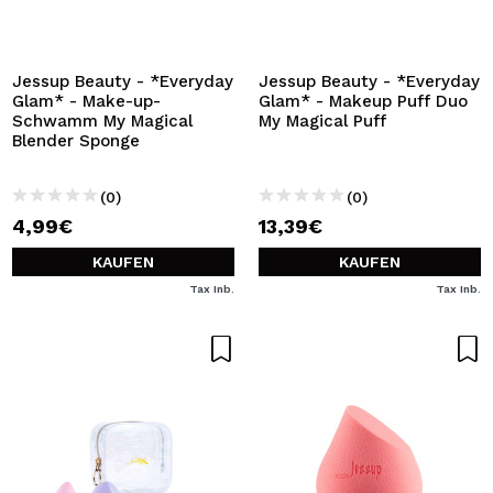
ICH MÖCHTE MICH
REGISTRIEREN
Durch die Erstellung eines Kontos bei Maquillalia.de
Jessup Beauty - *Everyday
Jessup Beauty - *Everyday
können Sie Ihre Einkäufe schnell tätigen, den Status Ihrer
Glam* - Make-up-
Glam* - Makeup Puff Duo
Bestellungen überprüfen und Ihre bisherigen Vorgänge
Schwamm My Magical
My Magical Puff
einsehen.
Blender Sponge
(0)
(0)
BENUTZERKONTO ERSTELLEN
4,99€
13,39€
KAUFEN
KAUFEN
Tax Inb.
Tax Inb.