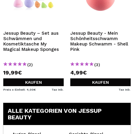
Jessup Beauty – Set aus
Jessup Beauty - Mein
Schwämmen und
Schönheitsschwamm
Kosmetiktasche My
Makeup Schwamm - Shell
Magical Makeup Sponges
Pink
(2)
(3)
19,99€
4,99€
KAUFEN
KAUFEN
Preis x Einheit: 4,00€
Tax Inb.
Tax Inb.
ALLE KATEGORIEN VON JESSUP
BEAUTY