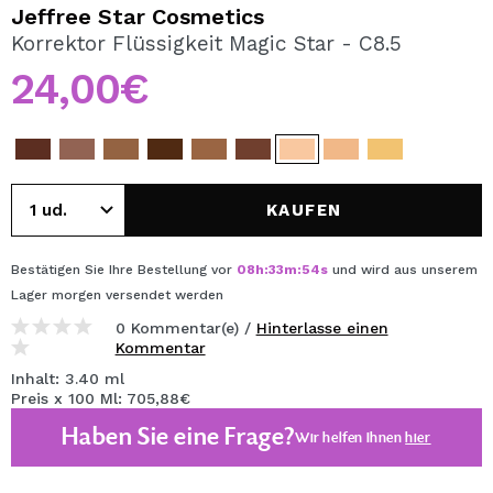
ICH MÖCHTE MICH
Jeffree Star Cosmetics
REGISTRIEREN
Korrektor Flüssigkeit Magic Star - C8.5
24,00€
Durch die Erstellung eines Kontos bei Maquillalia.de
können Sie Ihre Einkäufe schnell tätigen, den Status Ihrer
Bestellungen überprüfen und Ihre bisherigen Vorgänge
einsehen.
KAUFEN
BENUTZERKONTO ERSTELLEN
Bestätigen Sie Ihre Bestellung vor
08
h
:
33
m
:
54
s
und wird aus unserem
Lager
morgen
versendet werden
0 Kommentar(e) /
Hinterlasse einen
Kommentar
Inhalt: 3.40 ml
Preis x 100 Ml: 705,88€
Haben Sie eine Frage?
Wir helfen Ihnen
hier