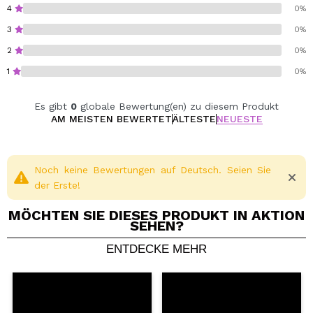
4
0%
3
0%
2
0%
1
0%
Es gibt
0
globale Bewertung(en) zu diesem Produkt
AM MEISTEN BEWERTET
ÄLTESTE
NEUESTE
Noch keine Bewertungen auf Deutsch. Seien Sie
der Erste!
MÖCHTEN SIE DIESES PRODUKT IN AKTION
SEHEN?
ENTDECKE MEHR
Ein Video oder Foto teilen