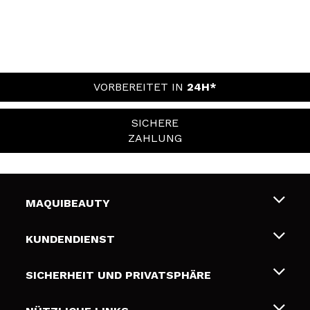
VORBEREITET IN
24H*
SICHERE
ZAHLUNG
MAQUIBEAUTY
Über uns
KUNDENDIENST
Beschäftigung
Liefer- und Versandkosten
SICHERHEIT UND PRIVATSPHÄRE
Geschenkkarten
Widerruf / Rücksendungen
Bedingungen und Datenschutz