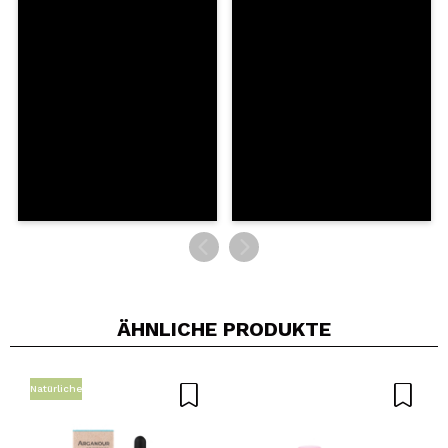
Dein Video könnte das erste sein. Stell es dir vor...
Würden Sie diesen Kauf empfehlen?
Ja
Nein
5/5
SENDEN
ÄHNLICHE PRODUKTE
Natürliche