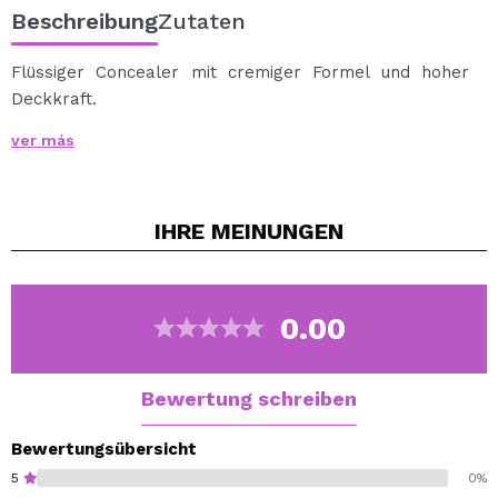
Beschreibung
Zutaten
Flüssiger Concealer mit cremiger Formel und hoher
Deckkraft.
Es hilft, den Hautton zu vereinheitlichen und sogar
ver más
Tätowierungen abzudecken, da es 20% Pigment
enthält.
Reduziert das Auftreten von feinen Linien und Falten.
IHRE
MEINUNGEN
Sie erhalten ein makelloses und super haltbares Finish!
Eine große Auswahl an Farben, mit denen Sie diejenige
auswählen können, die am besten zu Ihrem Hautton
passt.
0.00
C8.5: Helle Haut mit goldenem Unterton.
Frei von Parabenen, frei von Duftstoffen, frei von Talk.
Vegano.
Bewertung schreiben
Cruelty free.
Bewertungsübersicht
5
0%