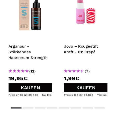
Arganour -
Jovo – Rougestift
Stärkendes
Kraft - 01: Crepé
Haarserum Strength
(12)
(7)
19,95€
1,99€
KAUFEN
KAUFEN
Preis x 100 Gr: 39,90€
Tax Inb.
Preis x 100 Gr: 39,80€
Tax Inb.