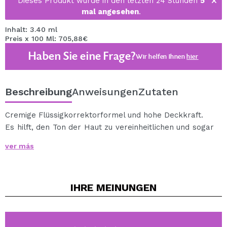
Dieses Produkt wurde in den letzten 24 Stunden
5
mal angesehen
.
Inhalt: 3.40 ml
Preis x 100 Ml: 705,88€
Haben Sie eine Frage?
Wir helfen Ihnen
hier
Beschreibung
Anweisungen
Zutaten
Cremige Flüssigkorrektorformel und hohe Deckkraft.
Es hilft, den Ton der Haut zu vereinheitlichen und sogar
Tätowierungen abzudecken, da es 20% Pigment
ver más
enthält.
Reduziert das Auftreten von feinen Linien und Falten.
Sie erzielen ein einwandfreies und super haltbares
IHRE
MEINUNGEN
Finish!
Eine große Auswahl an Farbtönen zur Auswahl, die am
besten zu Ihrem Hautton passt.
C23: Dunkler Hautton mit rosafarbenem Unterton.