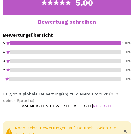
5.00
Paraben free, fragance free, talc free.
Vegan.
Bewertung schreiben
Cruelty free.
Bewertungsübersicht
5
100%
4
0%
3
0%
2
0%
1
0%
Es gibt
2
globale Bewertung(en) zu diesem Produkt
(0 in
deiner Sprache)
AM MEISTEN BEWERTET
ÄLTESTE
NEUESTE
Noch keine Bewertungen auf Deutsch. Seien Sie