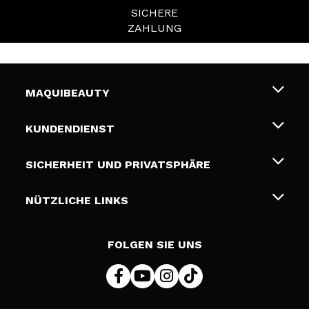
SICHERE
ZAHLUNG
MAQUIBEAUTY
Über uns
KUNDENDIENST
Beschäftigung
Liefer- und Versandkosten
SICHERHEIT UND PRIVATSPHÄRE
Geschenkkarten
Widerruf / Rücksendungen
Bedingungen und Datenschutz
NÜTZLICHE LINKS
Zahlung
Datenschutzrichtlinie
Kontakt
Cookies Policy
FOLGEN SIE UNS
Online Streitschlichtung (ODR)