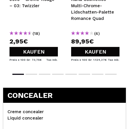
– 03: Twizzler
Multi-Chrome-
Lidschatten-Palette
Romance Quad
(18)
(4)
2,95€
89,95€
KAUFEN
KAUFEN
Preis x 100 Gr: 73,75€
Tax Inb.
Preis x 100 Gr: 1.124,37€
Tax Inb.
CONCEALER
Creme concealer
Liquid concealer