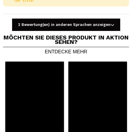
der Erste!
2 Bewertung(en) in anderen Sprachen anzeigen
MÖCHTEN SIE DIESES PRODUKT IN AKTION
SEHEN?
ENTDECKE MEHR
Ein Video oder Foto teilen
Dein Video könnte das erste sein. Stell es dir vor...
Würden Sie diesen Kauf empfehlen?
Ja
Nein
5/5
SENDEN