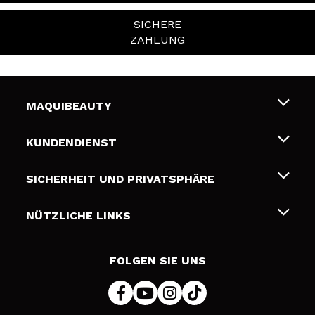
SICHERE
ZAHLUNG
MAQUIBEAUTY
Über uns
KUNDENDIENST
Beschäftigung
Liefer- und Versandkosten
SICHERHEIT UND PRIVATSPHÄRE
Geschenkkarten
Widerruf / Rücksendungen
Bedingungen und Datenschutz
NÜTZLICHE LINKS
Zahlung
Datenschutzrichtlinie
Kontakt
Cookies Policy
FOLGEN SIE UNS
Online Streitschlichtung (ODR)