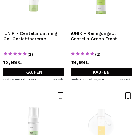
iUNIK - Centella calming
iUNIK - Reinigungsöl
Gel-Gesichtscreme
Centella Green Fresh
(2)
(2)
12,99€
19,99€
KAUFEN
KAUFEN
Preis x 100 Ml: 21,65€
Tax Inb.
Preis x 100 Ml: 10,00€
Tax Inb.