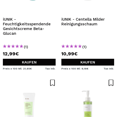
iUNIK -
iUNIK - Centella Milder
Feuchtigkeitsspendende
Reinigungsschaum
Gesichtscreme Beta-
Glucan
(1)
(1)
12,99€
10,99€
KAUFEN
KAUFEN
Preis x 100 Ml: 21,65€
Tax Inb.
Preis x 100 Ml: 9,16€
Tax Inb.