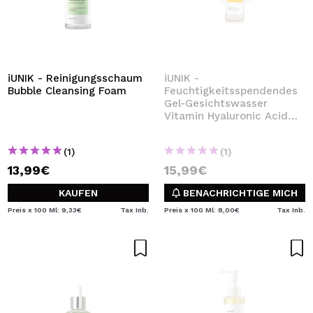
iUNIK - Reinigungsschaum
iUNIK -
Bubble Cleansing Foam
Feuchtigkeitsspendendes
Gel-Gesichtswasser
Vitamin Hyaluronic Acid
Vitalizing
(1)
(1)
13,99€
15,99€
KAUFEN
BENACHRICHTIGE MICH
Preis x 100 Ml: 9,33€
Tax Inb.
Preis x 100 Ml: 8,00€
Tax Inb.