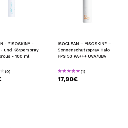
N - *ISOSKIN* -
ISOCLEAN – *ISOSKIN* –
s- und Körperspray
Sonnenschutzspray Halo
orous - 100 ml
FPS 50 PA+++ UVA/UBV
(0)
(1)
€
17,90€