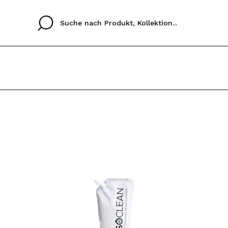
Cristina
Antonia
Ines
Ich habe hier kein K
SPRACHE
ez que
Buena experiencia
Muy bien
Spedizi
ICH M
ALEMAN
ESPAÑOL
eriencia
imballa
ajería.
elegan
REGIS
colori sc
Durch die Erstellung e
Einkäufe schnell tätig