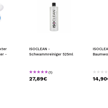
kter
ISOCLEAN -
ISOCLEA
er -
Schwammreiniger 525ml
Baumwol
(1)
27,89€
14,90