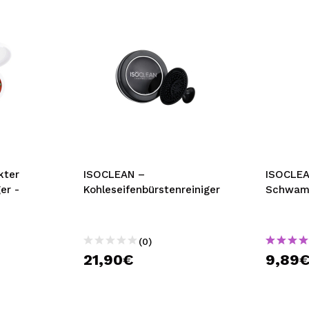
kter
ISOCLEAN –
ISOCLEA
er -
Kohleseifenbürstenreiniger
Schwamm
(0)
21,90€
9,89