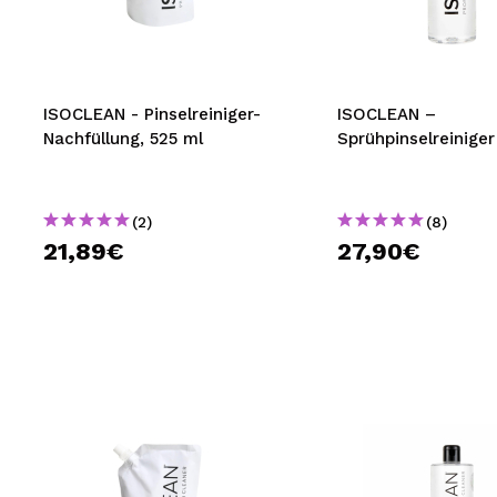
MAQUIFARMA
KOREA ZONE
TRAVEL SIZE
ISOCLEAN - Pinselreiniger-
ISOCLEAN –
Nachfüllung, 525 ml
Sprühpinselreiniger
NATURE
(2)
(8)
SPECIALS
21,89€
27,90€
OUTLET
SIE SIND ZURÜCKGEKEHRT!
BALD VERFÜGBAR
BLOG