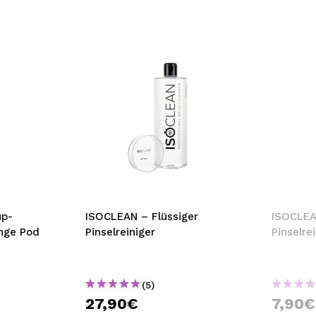
up-
ISOCLEAN – Flüssiger
ISOCLEA
nge Pod
Pinselreiniger
Pinselre
(5)
27,90€
7,90€