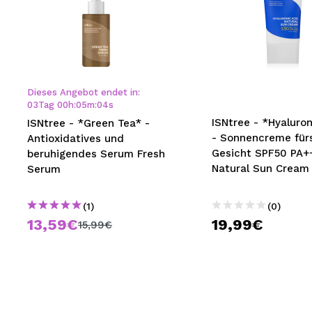
Dieses Angebot endet in:
03
Tag
00
h
:
05
m
:
03
s
ISNtree - *Hyaluro
ISNtree - *Green Tea* -
- Sonnencreme für
Antioxidatives und
Gesicht SPF50 PA+
beruhigendes Serum Fresh
Natural Sun Cream
Serum
(1)
(0)
13,59€
19,99€
15,99€