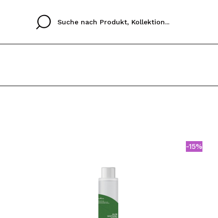
Cristina
Antonia
Ines
Ich habe hier kein K
SPRACHE
ez que
Buena experiencia
Muy bien
Spedizi
ICH M
ALEMAN
ESPAÑOL
eriencia
imballa
-15%
ajería.
elegan
REGIS
colori sc
Durch die Erstellung e
Einkäufe schnell tätig