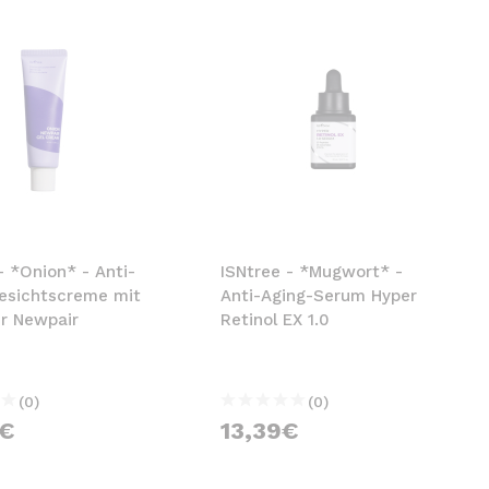
- *Onion* - Anti-
ISNtree - *Mugwort* -
Gesichtscreme mit
Anti-Aging-Serum Hyper
ur Newpair
Retinol EX 1.0
(0)
(0)
9€
13,39€