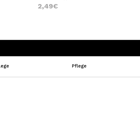
2,49€
lege
Pflege