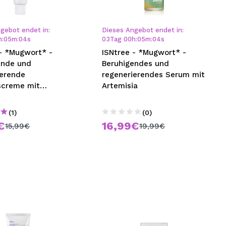
nsehen.
gebot endet in:
Dieses Angebot endet in:
h
:
05
m
:
03
s
03
Tag
00
h
:
05
m
:
03
s
NUTZERKONTO ERSTELLEN
 - *Mugwort* -
ISNtree - *Mugwort* -
ende und
Beruhigendes und
ierende
regenerierendes Serum mit
screme mit
Artemisia
ia
(1)
(0)
€
16,99€
15,99€
19,99€