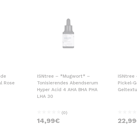
nde
ISNtree – *Mugwort* –
ISNtree 
l Rose
Tonisierendes Abendserum
Pickel-
Hyper Acid 4 AHA BHA PHA
Geltext
LHA 30
(0)
14,99€
22,9