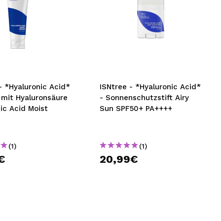
- *Hyaluronic Acid*
ISNtree - *Hyaluronic Acid*
 mit Hyaluronsäure
- Sonnenschutzstift Airy
ic Acid Moist
Sun SPF50+ PA++++
(1)
(1)
€
20,99€