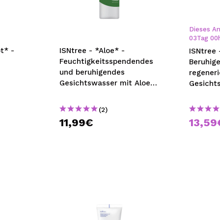
bisherigen Vorgänge ei
Dieses An
03
Tag
00
BE
t* -
ISNtree - *Aloe* -
ISNtree
Feuchtigkeitsspendendes
Beruhig
und beruhigendes
regener
Gesichtswasser mit Aloe
Gesicht
Vera
Artemis
(2)
11,99€
13,59