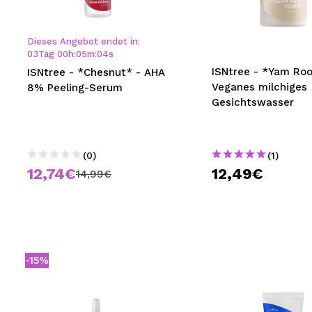
MAQUIFARMA
KOREA ZONE
Dieses Angebot endet in:
03
Tag
00
h
:
05
m
:
03
s
TRAVEL SIZE
ISNtree - *Yam Roo
ISNtree - *Chesnut* - AHA
Veganes milchiges
8% Peeling-Serum
NATURE
Gesichtswasser
SPECIALS
(0)
(1)
OUTLET
12,74€
12,49€
14,99€
SIE SIND ZURÜCKGEKEHRT!
BALD VERFÜGBAR
BLOG
-15%