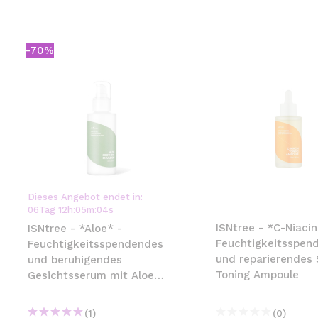
-70%
Dieses Angebot endet in:
06
Tag
12
h
:
05
m
:
03
s
ISNtree - *C-Niacin
ISNtree - *Aloe* -
Feuchtigkeitsspen
Feuchtigkeitsspendendes
und reparierendes
und beruhigendes
Toning Ampoule
Gesichtsserum mit Aloe
Vera
(1)
(0)