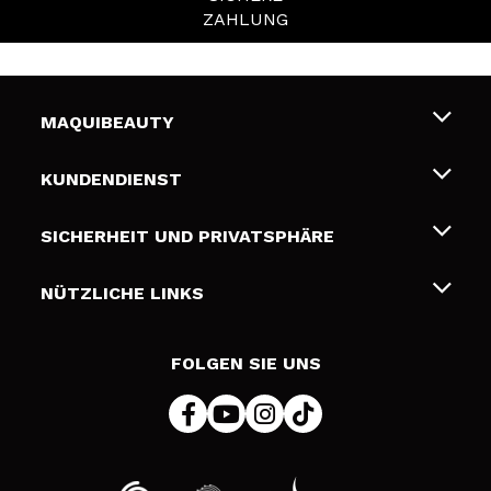
ZAHLUNG
MAQUIBEAUTY
Über uns
KUNDENDIENST
Beschäftigung
Liefer- und Versandkosten
SICHERHEIT UND PRIVATSPHÄRE
Geschenkkarten
Widerruf / Rücksendungen
Bedingungen und Datenschutz
NÜTZLICHE LINKS
Zahlung
Datenschutzrichtlinie
Kontakt
Cookies Policy
FOLGEN SIE UNS
Online Streitschlichtung (ODR)