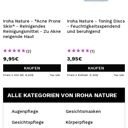
Iroha Nature - *Acne Prone
Iroha Nature - Toning Discs
Skin* - Reinigendes
- Feuchtigkeitsspendend
Reinigungsmittel - Zu Akne
und beruhigend
neigende Haut
(2)
(1)
9,95€
3,95€
KAUFEN
KAUFEN
Preis x 100 Ml: 6,63€
Tax Inb.
Preis x Einheit: 0,40€
Tax Inb.
ALLE KATEGORIEN VON IROHA NATURE
Augenpflege
Gesichtsmasken
Gesichtspflege
Körperpflege