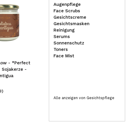
Augenpflege
Face Scrubs
Gesichtscreme
Gesichtsmasken
Reinigung
Serums
Bell - *Nature Reflection* -
Boo
Sonnenschutz
Hypoallergener flüssiger
Ext
Toners
Lidschatten - 02: Dazzling
Soj
Face Mist
Rose
ow - *Perfect
 Sojakerze -
antigua
3)
(5)
5,99€
18
Alle anzeigen von Gesichtspflege