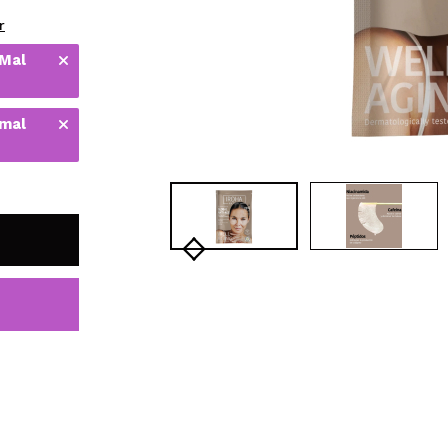
bisherigen Vorgänge ei
r
 Mal
BE
 mal