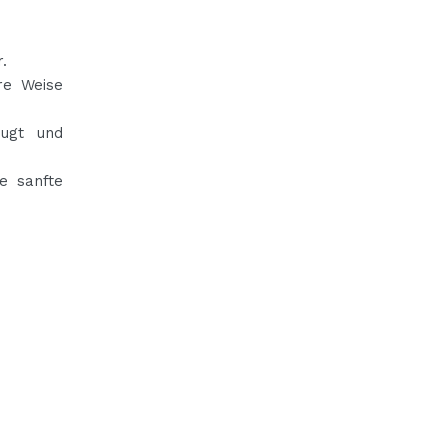
.
re Weise
eugt und
ne sanfte