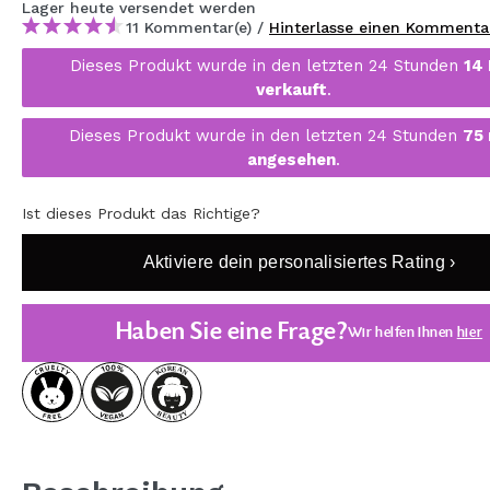
Lager
heute
versendet werden
MAQUIFARMA
11 Kommentar(e) /
Hinterlasse einen Kommenta
KOREA ZONE
Dieses Produkt wurde in den letzten 24 Stunden
14
verkauft
.
TRAVEL SIZE
Dieses Produkt wurde in den letzten 24 Stunden
75
NATURE
angesehen
.
Ist dieses Produkt das Richtige?
SPECIALS
Aktiviere dein personalisiertes Rating ›
OUTLET
SIE SIND ZURÜCKGEKEHRT!
Haben Sie eine Frage?
Wir helfen Ihnen
hier
BALD VERFÜGBAR
BLOG