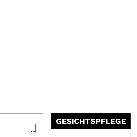
5
GESICHTSPFLEGE
Nat