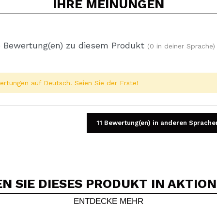
IHRE
MEINUNGEN
 Bewertung(en) zu diesem Produkt
(0 in deiner Sprache)
rtungen auf Deutsch. Seien Sie der Erste!
11 Bewertung(en) in anderen Sprache
 SIE DIESES PRODUKT IN AKTIO
Ein Video oder Foto teilen
Dein Video könnte das erste sein. Stell es dir vor...
ENTDECKE MEHR