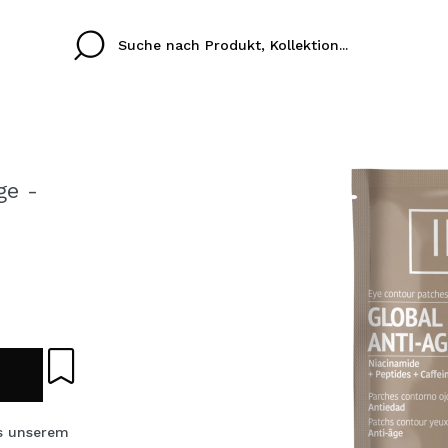
ge -
Cristina
Antonia
Ines
Ich habe hier kein K
EINE SPRACHE
ez que
Buena experiencia
Muy bien
Spedizi
ICH M
AL
eriencia
imballa
ajería.
elegan
REGIS
colori sc
Durch die Erstellung e
s unserem
Einkäufe schnell tätig