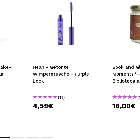
Make-
Hean - Getönte
Book and Gl
ur
Wimperntusche - Purple
Moments* -
Look
Biblioteca 
(11)
(
4,59€
18,00€