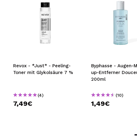
Revox - *Just* - Peeling-
Byphasse - Augen-
Toner mit Glykolsäure 7 %
up-Entferner Douce
200ml
(4)
(10)
7,49€
1,49€