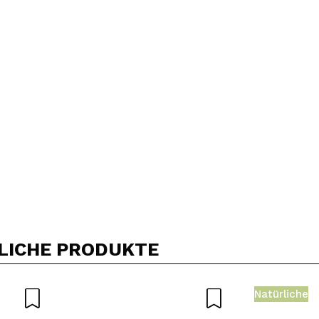
5/
Kauf empfehlen?
Ja
Nein
DEN
LICHE PRODUKTE
Natürliche