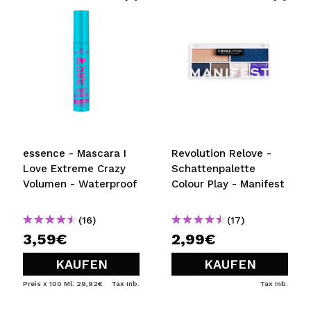
essence - Mascara I
Revolution Relove -
Love Extreme Crazy
Schattenpalette
Volumen - Waterproof
Colour Play - Manifest
(16)
(17)
3,59€
2,99€
KAUFEN
KAUFEN
Preis x 100 Ml: 29,92€
Tax Inb.
Tax Inb.