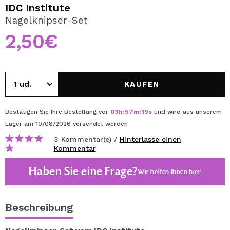
ICH MÖCHTE MICH
IDC Institute
REGISTRIEREN
Nagelknipser-Set
2,50€
Durch die Erstellung eines Kontos bei Maquillalia.de
können Sie Ihre Einkäufe schnell tätigen, den Status Ihrer
Bestellungen überprüfen und Ihre bisherigen Vorgänge
einsehen.
KAUFEN
BENUTZERKONTO ERSTELLEN
Bestätigen Sie Ihre Bestellung vor
03
h
:
57
m
:
18
s
und wird aus unserem
Lager
am 10/08/2026
versendet werden
3 Kommentar(e) /
Hinterlasse einen
Kommentar
Haben Sie eine Frage?
Wir helfen Ihnen
hier
Beschreibung