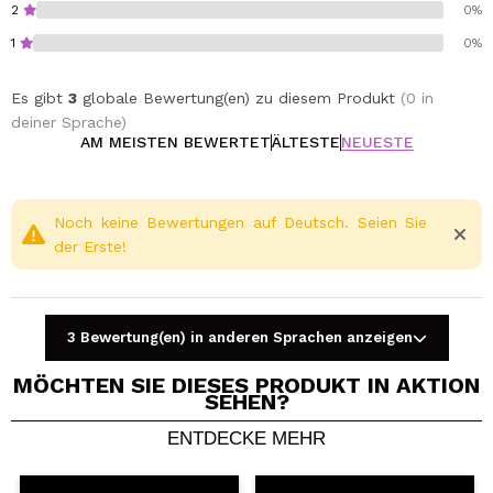
2
0%
1
0%
Es gibt
3
globale Bewertung(en) zu diesem Produkt
(0 in
deiner Sprache)
AM MEISTEN BEWERTET
ÄLTESTE
NEUESTE
Noch keine Bewertungen auf Deutsch. Seien Sie
der Erste!
3 Bewertung(en) in anderen Sprachen anzeigen
MÖCHTEN SIE DIESES PRODUKT IN AKTION
SEHEN?
ENTDECKE MEHR
Ein Video oder Foto teilen
Dein Video könnte das erste sein. Stell es dir vor...