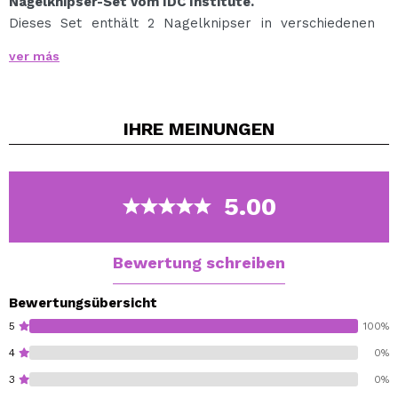
Nagelknipser-Set vom IDC Institute.
Dieses Set enthält 2 Nagelknipser in verschiedenen
Größen aus hochwertigem, geschärftem Stahl, der
ver más
einen festen und präzisen Schnitt garantiert.
Entwickelt, um Finger- und Fußnägel einfach und
bequem zu schneiden.
IHRE
MEINUNGEN
Sein gebogener Schnittwinkel respektiert die natürliche
Form Ihrer Nägel.
Mit Schutzhülle zum Mitnehmen oder in der Tasche.
*HINWEIS: Zufällige Farbe
5.00
Bewertung schreiben
Bewertungsübersicht
5
100%
4
0%
3
0%