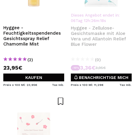
Dieses Angebot endet in:
06
Tag
12
h
:
26
m
:
18
s
Hyggee -
Hyggee - Zellulose-
Feuchtigkeitsspendendes
Gesichtsmaske mit Aloe
Gesichtsspray Relief
Vera und Allantoin Relief
Chamomile Mist
Blue Flower
(2)
(0)
23,95€
3,36€
3,95€
-15%
KAUFEN
BENACHRICHTIGE MICH
Preis x 100 Ml: 23,95€
Tax Inb.
Preis x 100 Ml: 11,29€
Tax Inb.