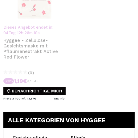
Dieses Angebot endet in:
04
Tag
12
h
:
26
m
:
18
s
Hyggee - Zellulose-
Gesichtsmaske mit
Pflaumenextrakt Active
Red Flower
(0)
1,19€
3,95€
-70%
BENACHRICHTIGE MICH
Preis x 100 Ml: 13,17€
Tax Inb.
ALLE KATEGORIEN VON HYGGEE
Gesichtspflege
Pflege