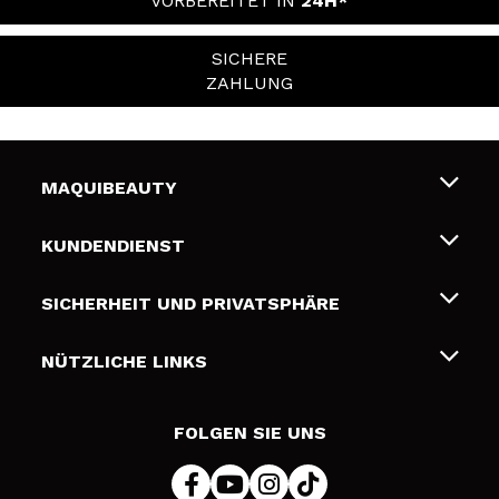
VORBEREITET IN
24H*
SICHERE
ZAHLUNG
MAQUIBEAUTY
Über uns
KUNDENDIENST
Beschäftigung
Liefer- und Versandkosten
SICHERHEIT UND PRIVATSPHÄRE
Geschenkkarten
Widerruf / Rücksendungen
Bedingungen und Datenschutz
NÜTZLICHE LINKS
Zahlung
Datenschutzrichtlinie
Kontakt
Cookies Policy
FOLGEN SIE UNS
Online Streitschlichtung (ODR)