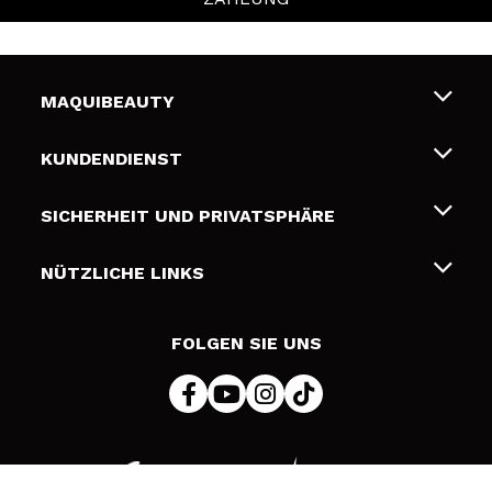
MAQUIBEAUTY
Über uns
KUNDENDIENST
Beschäftigung
Liefer- und Versandkosten
SICHERHEIT UND PRIVATSPHÄRE
Geschenkkarten
Widerruf / Rücksendungen
Bedingungen und Datenschutz
NÜTZLICHE LINKS
Zahlung
Datenschutzrichtlinie
Kontakt
Cookies Policy
FOLGEN SIE UNS
Online Streitschlichtung (ODR)