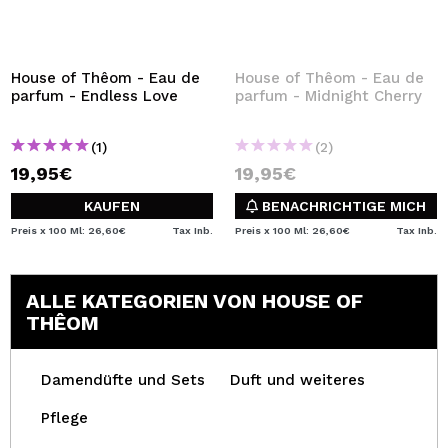
House of Thêom - Eau de
House of Thêom - Eau de
parfum - Endless Love
parfum - Midnight Cherry
(1)
(2)
19,95€
19,95€
KAUFEN
BENACHRICHTIGE MICH
Preis x 100 Ml: 26,60€
Tax Inb.
Preis x 100 Ml: 26,60€
Tax Inb.
ALLE KATEGORIEN VON HOUSE OF
THÊOM
Damendüfte und Sets
Duft und weiteres
Pflege