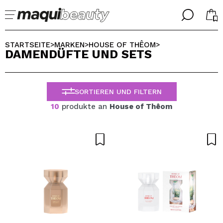
╳
╳
WÄHLE DEINE SPRACHE
STARTSEITE
MARKEN
HOUSE OF THÊOM
>
>
>
DAMENDÜFTE UND SETS
Ich bin bereits #maquilover, ich habe ein Konto
WILLKOMMEN!
ALEMAN
ESPAÑOL
SORTIEREN UND FILTERN
ENGLISH
FRANCES
10
produkte an
House of Thêom
ITALIANO
PORTUGUESE
Passwort vergessen?
Ich habe hier kein Konto