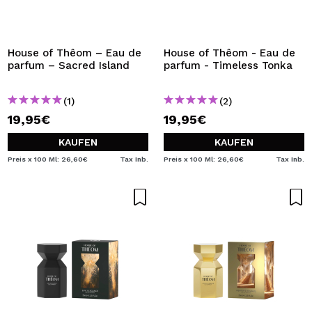
House of Thêom – Eau de
House of Thêom - Eau de
parfum – Sacred Island
parfum - Timeless Tonka
(1)
(2)
19,95€
19,95€
KAUFEN
KAUFEN
Preis x 100 Ml: 26,60€
Tax Inb.
Preis x 100 Ml: 26,60€
Tax Inb.