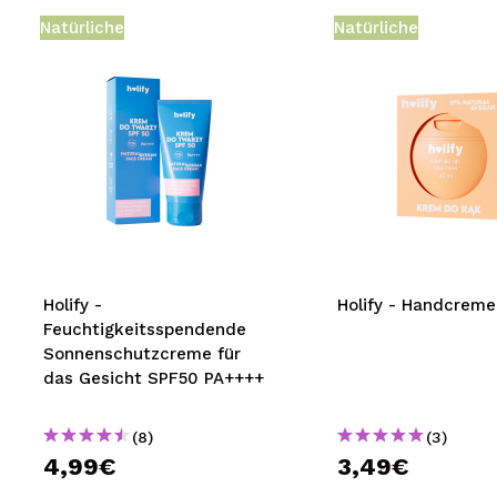
Natürliche
Natürliche
Holify -
Holify - Handcreme
Feuchtigkeitsspendende
Sonnenschutzcreme für
das Gesicht SPF50 PA++++
(8)
(3)
4,99€
3,49€