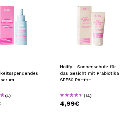
Holify - Sonnenschutz für
gkeitsspendendes
das Gesicht mit Präbiotika
sserum
SPF50 PA++++
(4)
(14)
€
4,99€