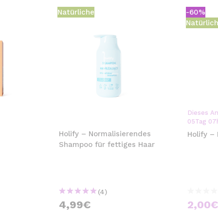
Natürliche
-60%
Natürlic
Dieses An
05
Tag
07
Holify – Normalisierendes
Holify 
Shampoo für fettiges Haar
(4)
4,99€
2,00