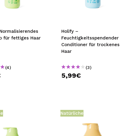
nsehen.
NUTZERKONTO ERSTELLEN
 Normalisierendes
Holify –
 für fettiges Haar
Feuchtigkeitsspendender
Conditioner für trockenes
Haar
(4)
(3)
€
5,99€
he
Natürliche