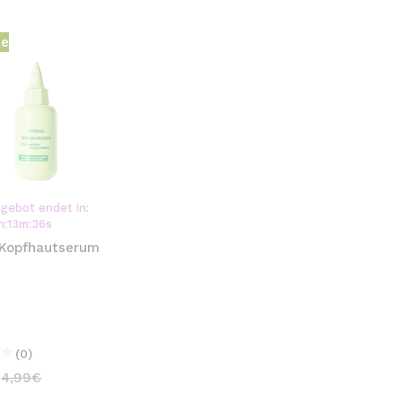
he
gebot endet in:
h
:
13
m
:
35
s
– Kopfhautserum
(0)
€
4,99€