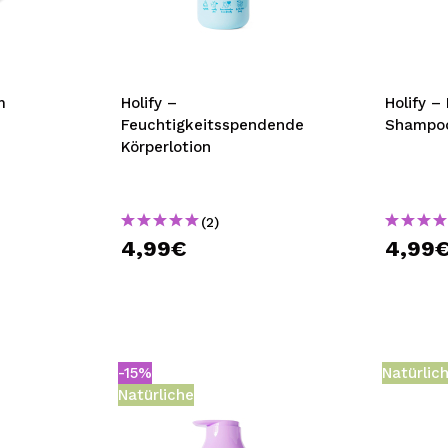
bisherigen Vorgänge ei
BE
m
Holify –
Holify –
Feuchtigkeitsspendende
Shampoo
Körperlotion
(2)
4,99€
4,99
-15%
Natürlic
Natürliche