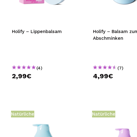
MAQUIFARMA
KOREA ZONE
TRAVEL SIZE
Holify – Lippenbalsam
Holify – Balsam zu
Abschminken
NATURE
SPECIALS
(4)
(7)
OUTLET
2,99€
4,99€
SIE SIND ZURÜCKGEKEHRT!
BALD VERFÜGBAR
BLOG
Natürliche
Natürliche