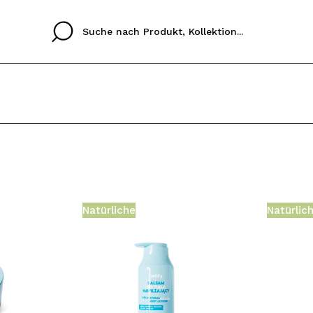
Cristina
Antonia
Ines
Ich habe hier kein K
SPRACHE
ez que
Buena experiencia
Muy bien
Spedizi
ICH M
ALEMAN
ESPAÑOL
eriencia
imballa
Natürliche
Natürlic
ajería.
elegan
REGIS
colori sc
Durch die Erstellung e
Einkäufe schnell tätig