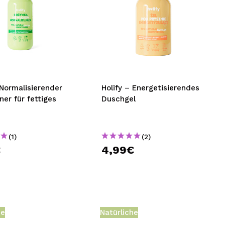
 Normalisierender
Holify – Energetisierendes
ner für fettiges
Duschgel
(1)
(2)
€
4,99€
he
Natürliche