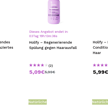
Dieses Angebot endet in:
03
Tag
19
h
:
13
m
:
35
s
rendes
Holify –
Holify – Regenerierende
ziertes
Conditio
Spülung gegen Haarausfall
Haar
(2)
5,09€
5,99
5,99€
Natürliche
Natürlic