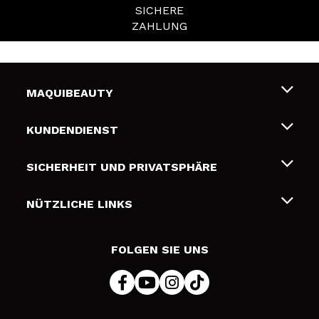
SICHERE
ZAHLUNG
MAQUIBEAUTY
Über uns
KUNDENDIENST
Beschäftigung
Liefer- und Versandkosten
SICHERHEIT UND PRIVATSPHÄRE
Geschenkkarten
Widerruf / Rücksendungen
Bedingungen und Datenschutz
NÜTZLICHE LINKS
Zahlung
Datenschutzrichtlinie
Kontakt
Cookies Policy
FOLGEN SIE UNS
Online Streitschlichtung (ODR)