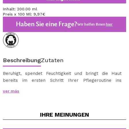
Inhalt: 200.00 ml
Preis x 100 Ml: 9,97€
Haben Sie eine Frage?
Wir helfen Ihnen
hier
Beschreibung
Zutaten
Beruhigt, spendet Feuchtigkeit und bringt die Haut
bereits im ersten Schritt Ihrer Pflegeroutine ins
Gleichgewicht – mit dem
Salmon Caring Centella
ver más
Toner von HEVEBLUE
, einem leichten Gesichtswasser,
das entwickelt wurde, um das Wohlbefinden der Haut
direkt nach der Reinigung wiederherzustellen.
IHRE
MEINUNGEN
Die Formel basiert auf Centella-Asiatica-Wasser und ist
mit Houttuynia cordata, Madecassosid und Panthenol
angereichert – Inhaltsstoffen, die dafür bekannt sind,