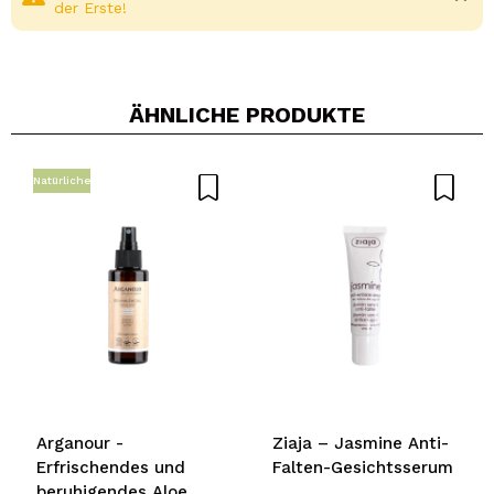
der Erste!
ÄHNLICHE PRODUKTE
Natürliche
Ein Video oder Foto teilen
Dein Video könnte das erste sein. Stell es dir vor...
Würden Sie diesen Kauf empfehlen?
Ja
Nein
5/5
SENDEN
Arganour -
Ziaja – Jasmine Anti-
Erfrischendes und
Falten-Gesichtsserum
beruhigendes Aloe