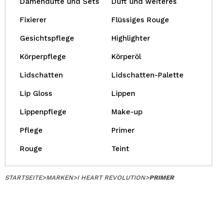
Damendüfte und Sets
Duft und weiteres
Fixierer
Flüssiges Rouge
Gesichtspflege
Highlighter
Körperpflege
Körperöl
Lidschatten
Lidschatten-Palette
Lip Gloss
Lippen
Lippenpflege
Make-up
Pflege
Primer
Rouge
Teint
STARTSEITE
>
MARKEN
>
I HEART REVOLUTION
>
PRIMER