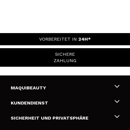
VORBEREITET IN
24H*
SICHERE
ZAHLUNG
MAQUIBEAUTY
Über uns
KUNDENDIENST
Beschäftigung
Liefer- und Versandkosten
SICHERHEIT UND PRIVATSPHÄRE
Geschenkkarten
Widerruf / Rücksendungen