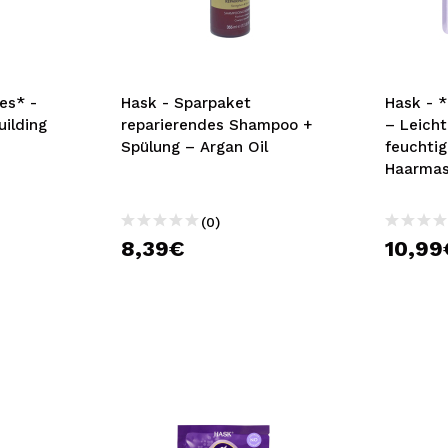
bisherigen Vorgänge ei
BE
es* -
Hask - Sparpaket
Hask - *
uilding
reparierendes Shampoo +
– Leich
Spülung – Argan Oil
feuchti
Haarma
(0)
8,39€
10,99