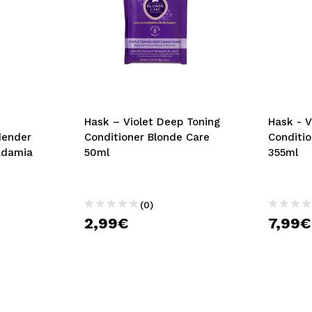
Hask – Violet Deep Toning
Hask - V
dender
Conditioner Blonde Care
Conditio
adamia
50ml
355ml
(0)
2,99€
7,99€