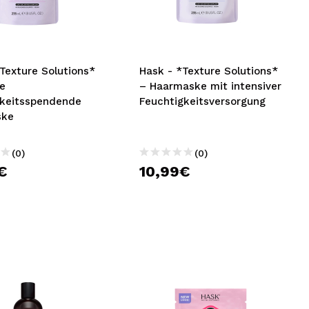
nsehen.
NUTZERKONTO ERSTELLEN
Texture Solutions*
Hask - *Texture Solutions*
te
– Haarmaske mit intensiver
gkeitsspendende
Feuchtigkeitsversorgung
ske
(0)
(0)
€
10,99€