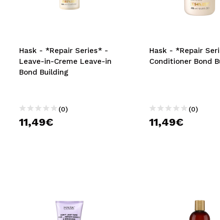
MAQUIFARMA
KOREA ZONE
TRAVEL SIZE
Hask - *Repair Series* -
Hask - *Repair Seri
Leave-in-Creme Leave-in
Conditioner Bond B
NATURE
Bond Building
SPECIALS
(0)
(0)
OUTLET
11,49€
11,49€
SIE SIND ZURÜCKGEKEHRT!
BALD VERFÜGBAR
BLOG