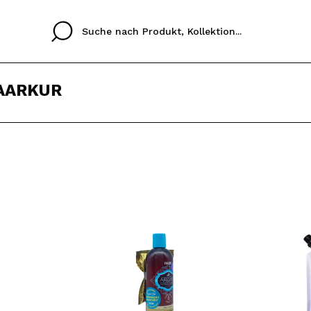
AARKUR
Cristina
Antonia
Ines
Ich habe hier kein K
SPRACHE
ez que
Buena experiencia
Muy bien
Spedizi
ICH M
ALEMAN
ESPAÑOL
eriencia
imballa
ajería.
elegan
REGIS
colori sc
Durch die Erstellung e
Einkäufe schnell tätig