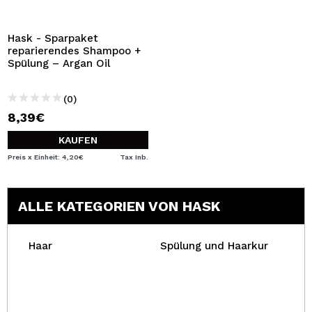
ICH MÖCHTE MICH
REGISTRIEREN
Hask - Sparpaket
reparierendes Shampoo +
Durch die Erstellung eines Kontos bei Maquillalia.de
Spülung – Argan Oil
können Sie Ihre Einkäufe schnell tätigen, den Status Ihrer
Bestellungen überprüfen und Ihre bisherigen Vorgänge
einsehen.
(0)
8,39€
BENUTZERKONTO ERSTELLEN
KAUFEN
Preis x Einheit: 4,20€
Tax Inb.
ALLE KATEGORIEN VON HASK
Haar
Spülung und Haarkur