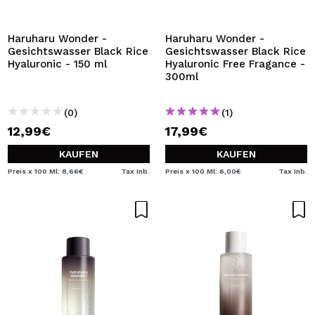
ICH MÖCHTE MICH
REGISTRIEREN
Haruharu Wonder -
Haruharu Wonder -
Gesichtswasser Black Rice
Gesichtswasser Black Rice
Durch die Erstellung eines Kontos bei Maquillalia.de
Hyaluronic - 150 ml
Hyaluronic Free Fragance -
können Sie Ihre Einkäufe schnell tätigen, den Status Ihrer
300ml
Bestellungen überprüfen und Ihre bisherigen Vorgänge
einsehen.
(0)
(1)
12,99€
17,99€
BENUTZERKONTO ERSTELLEN
KAUFEN
KAUFEN
Preis x 100 Ml: 8,66€
Tax Inb.
Preis x 100 Ml: 6,00€
Tax Inb.