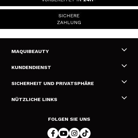
SICHERE
ZAHLUNG
MAQUIBEAUTY
Über uns
KUNDENDIENST
Beschäftigung
Liefer- und Versandkosten
SICHERHEIT UND PRIVATSPHÄRE
Geschenkkarten
Widerruf / Rücksendungen
Bedingungen und Datenschutz
NÜTZLICHE LINKS
Zahlung
Datenschutzrichtlinie
Kontakt
Cookies Policy
FOLGEN SIE UNS
Online Streitschlichtung (ODR)