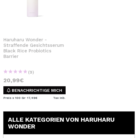
Haruharu Wonder -
Straffende Gesichtsserum
Black Rice Probiotics
Barrier
(9)
20,99€
BENACHRICHTIGE MICH
Preis x 100 Gr: 17,49€
Tax Inb.
ALLE KATEGORIEN VON HARUHARU
WONDER