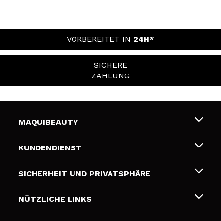
VORBEREITET IN
24H*
SICHERE
ZAHLUNG
MAQUIBEAUTY
Über uns
KUNDENDIENST
Beschäftigung
Liefer- und Versandkosten
SICHERHEIT UND PRIVATSPHÄRE
Geschenkkarten
Widerruf / Rücksendungen
Bedingungen und Datenschutz
NÜTZLICHE LINKS
Zahlung
Datenschutzrichtlinie
Kontakt