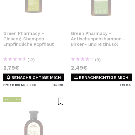
Green Pharmacy –
Green Pharmacy -
Ginseng-Shampoo –
Antischuppenshampoo -
Empfindliche Kopfhaut
Birken- und Rizinusöl
(12)
(8)
2,79€
2,49€
BENACHRICHTIGE MICH
BENACHRICHTIGE MICH
Preis x 100 Ml: 0,80€
Tax Inb.
Tax Inb.
Natürliche