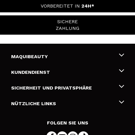
VORBEREITET IN
24H*
SICHERE
ZAHLUNG
MAQUIBEAUTY
Über uns
KUNDENDIENST
Beschäftigung
Liefer- und Versandkosten
SICHERHEIT UND PRIVATSPHÄRE
Geschenkkarten
Widerruf / Rücksendungen
Bedingungen und Datenschutz
NÜTZLICHE LINKS
Zahlung
Datenschutzrichtlinie
Kontakt
Cookies Policy
FOLGEN SIE UNS
Online Streitschlichtung (ODR)