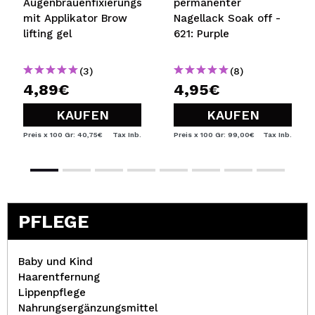
Augenbrauenfixierungsgel
permanenter
mit Applikator Brow
Nagellack Soak off -
lifting gel
621: Purple
(3)
(8)
4,89€
4,95€
KAUFEN
KAUFEN
Preis x 100 Gr: 40,75€
Tax Inb.
Preis x 100 Gr: 99,00€
Tax Inb.
PFLEGE
Baby und Kind
Haarentfernung
Lippenpflege
Nahrungsergänzungsmittel