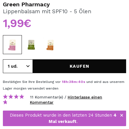
ICH MÖCHTE MICH
Green Pharmacy
REGISTRIEREN
Lippenbalsam mit SPF10 - 5 Ölen
1,99€
Durch die Erstellung eines Kontos bei Maquillalia.de
können Sie Ihre Einkäufe schnell tätigen, den Status Ihrer
Bestellungen überprüfen und Ihre bisherigen Vorgänge
einsehen.
BENUTZERKONTO ERSTELLEN
KAUFEN
Bestätigen Sie Ihre Bestellung vor
18
h
:
38
m
:
40
s
und wird aus unserem
Lager
morgen
versendet werden
11 Kommentar(e) /
Hinterlasse einen
Kommentar
Dieses Produkt wurde in den letzten 24 Stunden
4
Mal verkauft
.