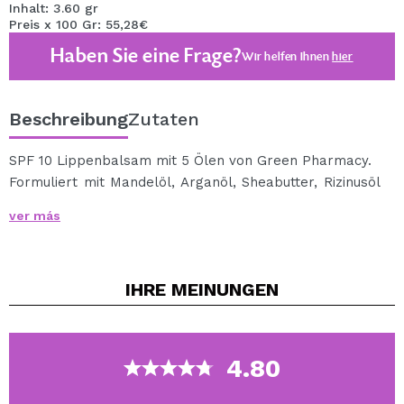
Inhalt: 3.60 gr
Preis x 100 Gr: 55,28€
Haben Sie eine Frage?
Wir helfen Ihnen
hier
Beschreibung
Zutaten
SPF 10 Lippenbalsam mit 5 Ölen von Green Pharmacy.
Formuliert mit Mandelöl, Arganöl, Sheabutter, Rizinusöl
und Nachtkerzenöl.
ver más
Es ist mit den Vitaminen A und E angereichert und
schützt dank seines Lichtschutzfaktors 10 Ihre Lippen
vor Sonneneinstrahlung.
IHRE
MEINUNGEN
Dank seiner Kombination aus Inhaltsstoffen und
natürlichen Ölen pflegt, erweicht und befeuchtet es die
Lippen und stellt all ihre Pracht und Vitalität wieder
her.
4.80
Komfortables Format für überall.