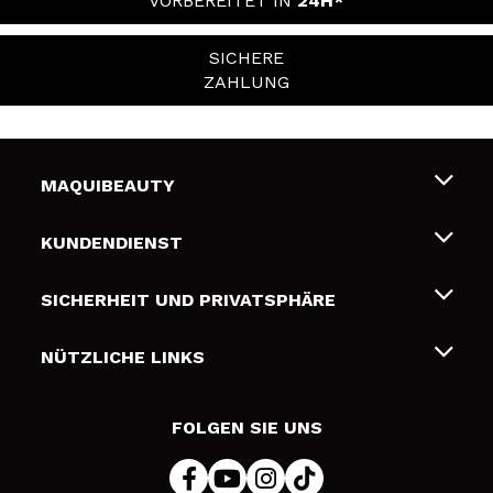
VORBEREITET IN
24H*
SICHERE
ZAHLUNG
MAQUIBEAUTY
Über uns
KUNDENDIENST
Beschäftigung
Liefer- und Versandkosten
SICHERHEIT UND PRIVATSPHÄRE
Geschenkkarten
Widerruf / Rücksendungen
Bedingungen und Datenschutz
NÜTZLICHE LINKS
Zahlung
Datenschutzrichtlinie
Kontakt
Cookies Policy
FOLGEN SIE UNS
Online Streitschlichtung (ODR)