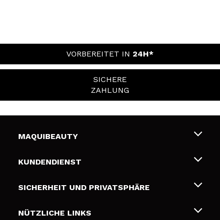
VORBEREITET IN
24H*
SICHERE
ZAHLUNG
MAQUIBEAUTY
Über uns
KUNDENDIENST
Beschäftigung
Liefer- und Versandkosten
SICHERHEIT UND PRIVATSPHÄRE
Geschenkkarten
Widerruf / Rücksendungen
Bedingungen und Datenschutz
NÜTZLICHE LINKS
Zahlung