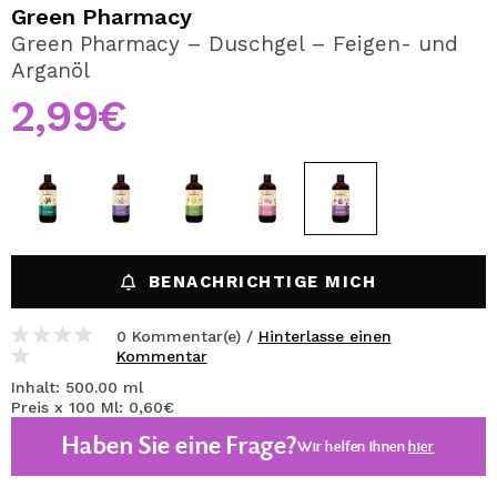
ICH MÖCHTE MICH
Green Pharmacy
REGISTRIEREN
Green Pharmacy – Duschgel – Feigen- und
Arganöl
Durch die Erstellung eines Kontos bei Maquillalia.de
können Sie Ihre Einkäufe schnell tätigen, den Status Ihrer
2,99€
Bestellungen überprüfen und Ihre bisherigen Vorgänge
einsehen.
BENUTZERKONTO ERSTELLEN
BENACHRICHTIGE MICH
0 Kommentar(e) /
Hinterlasse einen
Kommentar
Inhalt: 500.00 ml
Preis x 100 Ml: 0,60€
Haben Sie eine Frage?
Wir helfen Ihnen
hier