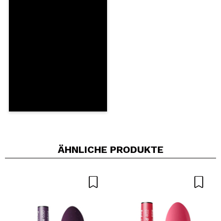
Ein Video oder Foto teilen
Dein Video könnte das erste sein. Stell es dir vor...
Würden Sie diesen Kauf empfehlen?
Ja
Nein
5/5
SENDEN
ÄHNLICHE PRODUKTE