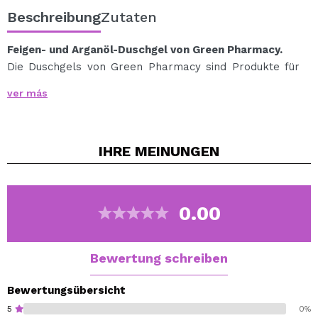
Beschreibung
Zutaten
Feigen- und Arganöl-Duschgel von Green Pharmacy.
Die Duschgels von Green Pharmacy sind Produkte für
die tägliche Hautpflege.
ver más
Dank seiner mit natürlichen Extrakten und Ölen
angereicherten Formel reinigt das Gel die Haut perfekt
und hinterlässt sie hydratisiert und frisch.
IHRE
MEINUNGEN
Feigenextrakt macht die Haut weich und samtig,
entfernt abgestorbene Zellen, verbessert den Tonus
und gleicht die Hautfarbe aus.
Das wertvolle Arganöl verlängert die Jugendlichkeit
0.00
der Haut, spendet Feuchtigkeit und pflegt sie.
Vegan.
Bewertung schreiben
Bewertungsübersicht
5
0%