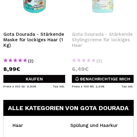
Gota Dourada - Stärkende
Gota Dourada - Stärkende
Maske für lockiges Haar (1
Stylingcreme für lockiges
Kg)
Haar
(2)
(2)
8,99€
6,49€
KAUFEN
BENACHRICHTIGE MICH
Preis x 100 Gr: 0,90€
Tax Inb.
Preis x 100 Ml: 2,03€
Tax Inb.
ALLE KATEGORIEN VON GOTA DOURADA
Haar
Spülung und Haarkur