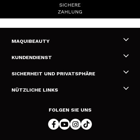
SICHERE
ZAHLUNG
MAQUIBEAUTY
Über uns
KUNDENDIENST
Beschäftigung
Liefer- und Versandkosten
SICHERHEIT UND PRIVATSPHÄRE
Geschenkkarten
Widerruf / Rücksendungen
Bedingungen und Datenschutz
NÜTZLICHE LINKS
Zahlung
Datenschutzrichtlinie
Kontakt
Cookies Policy
FOLGEN SIE UNS
Online Streitschlichtung (ODR)