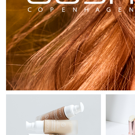
MAQUIFARMA
KOREA ZONE
TRAVEL SIZE
NATURE
SPECIALS
OUTLET
SIE SIND ZURÜCKGEKEHRT!
BALD VERFÜGBAR
BLOG