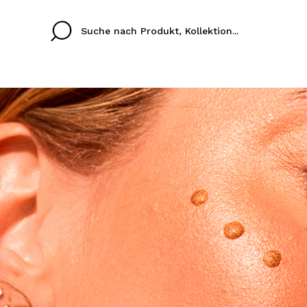
Cristina
Antonia
Ines
Ich habe hier kein K
SPRACHE
ez que
Buena experiencia
Muy bien
Spedizi
ICH M
ALEMAN
ESPAÑOL
eriencia
imballa
ajería.
elegan
REGIS
colori sc
Durch die Erstellung e
Einkäufe schnell tätig