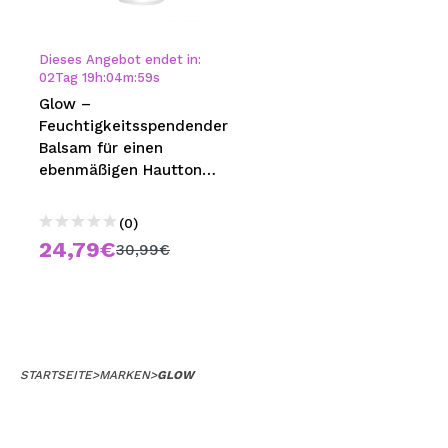
MAQUIFARMA
KOREA ZONE
Dieses Angebot endet in:
02
Tag
19
h
:
04
m
:
59
s
TRAVEL SIZE
Glow –
Feuchtigkeitsspendender
NATURE
Balsam für einen
ebenmäßigen Hautton
Breathable Blemish Balm –
SPECIALS
Brown
(0)
OUTLET
24,79€
30,99€
SIE SIND ZURÜCKGEKEHRT!
BALD VERFÜGBAR
BLOG
STARTSEITE
>
MARKEN
>
GLOW