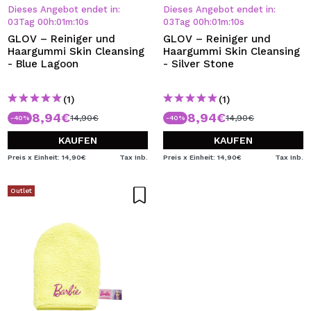
ICH MÖCHTE MICH
Dieses Angebot endet in:
Dieses Angebot endet in:
REGISTRIEREN
03
Tag
00
h
:
01
m
:
10
s
03
Tag
00
h
:
01
m
:
10
s
GLOV – Reiniger und
GLOV – Reiniger und
Durch die Erstellung eines Kontos bei Maquillalia.de
Haargummi Skin Cleansing
Haargummi Skin Cleansing
können Sie Ihre Einkäufe schnell tätigen, den Status Ihrer
- Blue Lagoon
- Silver Stone
Bestellungen überprüfen und Ihre bisherigen Vorgänge
einsehen.
(1)
(1)
8,94€
8,94€
14,90€
14,90€
-40%
-40%
BENUTZERKONTO ERSTELLEN
KAUFEN
KAUFEN
Preis x Einheit: 14,90€
Tax Inb.
Preis x Einheit: 14,90€
Tax Inb.
Outlet