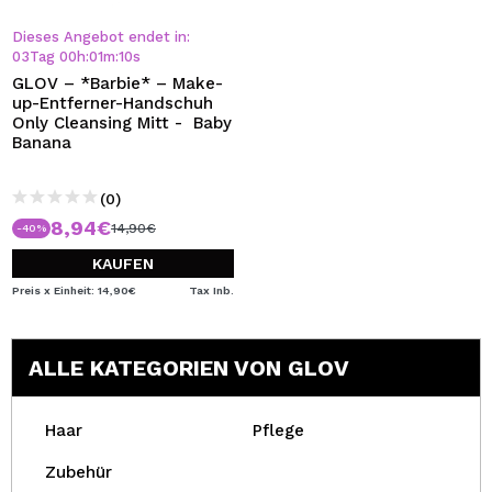
Dieses Angebot endet in:
03
Tag
00
h
:
01
m
:
10
s
GLOV – *Barbie* – Make-
up-Entferner-Handschuh
Only Cleansing Mitt - Baby
Banana
(0)
8,94€
14,90€
-40%
KAUFEN
Preis x Einheit: 14,90€
Tax Inb.
ALLE KATEGORIEN VON GLOV
Haar
Pflege
Zubehür