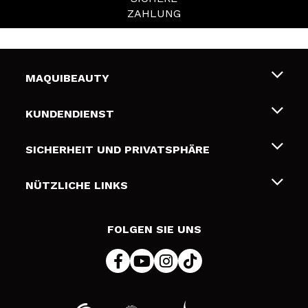
ZAHLUNG
MAQUIBEAUTY
Über uns
KUNDENDIENST
Beschäftigung
Liefer- und Versandkosten
SICHERHEIT UND PRIVATSPHÄRE
Geschenkkarten
Widerruf / Rücksendungen
Bedingungen und Datenschutz
NÜTZLICHE LINKS
Zahlung
Datenschutzrichtlinie
Kontakt
Cookies Policy
FOLGEN SIE UNS
Online Streitschlichtung (ODR)