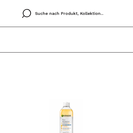
Cristina
Antonia
Ines
Ich habe hier kein K
SPRACHE
ez que
Buena experiencia
Muy bien
Spedizi
ICH M
ALEMAN
ESPAÑOL
eriencia
imballa
ajería.
elegan
REGIS
colori sc
Durch die Erstellung e
Einkäufe schnell tätig