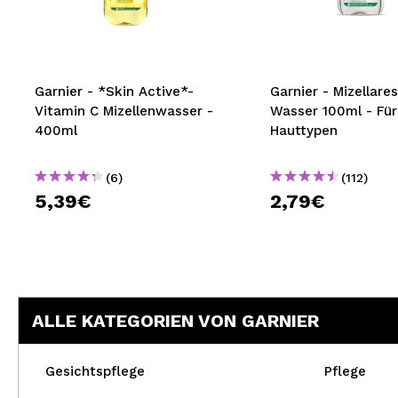
MAQUIFARMA
KOREA ZONE
TRAVEL SIZE
Garnier - *Skin Active*-
Garnier - Mizellares
Vitamin C Mizellenwasser -
Wasser 100ml - Für 
NATURE
400ml
Hauttypen
(6)
(112)
SPECIALS
5,39€
2,79€
OUTLET
SIE SIND ZURÜCKGEKEHRT!
BALD VERFÜGBAR
ALLE KATEGORIEN VON GARNIER
BLOG
Gesichtspflege
Pflege