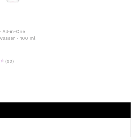
nsehen.
NUTZERKONTO ERSTELLEN
- All-in-One
wasser - 100 ml
(90)
€