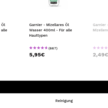
bisherigen Vorgänge ei
BE
 Öl
Garnier - Mizellares Öl
Garnier 
alle
Wasser 400ml - Für alle
Mizellen
Hauttypen
(667)
5,95€
2,49
Reinigung