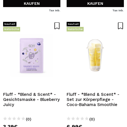
KAUFEN
KAUFEN
Tax Inb.
Tax Inb.
Neuheit
Neuheit
Natürliche
Natürliche
Fluff - *Blend & Scent* -
Fluff - *Blend & Scent* -
Gesichtsmaske - Blueberry
Set zur Körperpflege -
Juicy
Coco-Bahama Smoothie
(0)
(0)
3,39€
6,99€