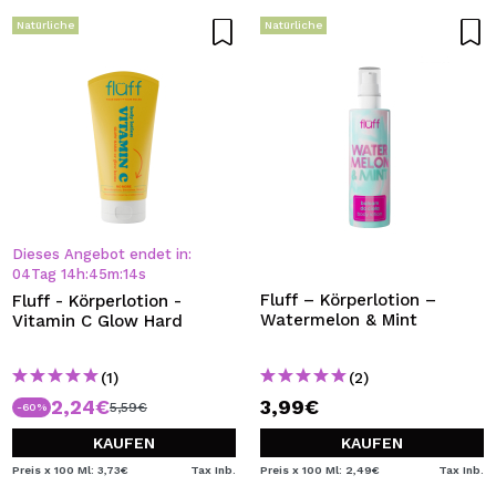
Natürliche
Natürliche
Dieses Angebot endet in:
04
Tag
14
h
:
45
m
:
14
s
Fluff – Körperlotion –
Fluff - Körperlotion -
Watermelon & Mint
Vitamin C Glow Hard
(1)
(2)
2,24€
3,99€
5,59€
-60%
KAUFEN
KAUFEN
Preis x 100 Ml: 3,73€
Tax Inb.
Preis x 100 Ml: 2,49€
Tax Inb.