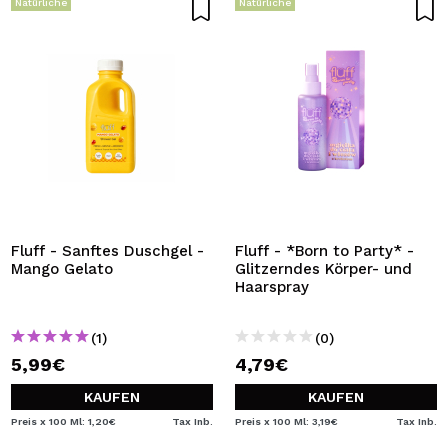
Natürliche
Natürliche
Fluff - Sanftes Duschgel -
Fluff - *Born to Party* -
Mango Gelato
Glitzerndes Körper- und
Haarspray
(1)
(0)
5,99€
4,79€
KAUFEN
KAUFEN
Preis x 100 Ml: 1,20€
Tax Inb.
Preis x 100 Ml: 3,19€
Tax Inb.