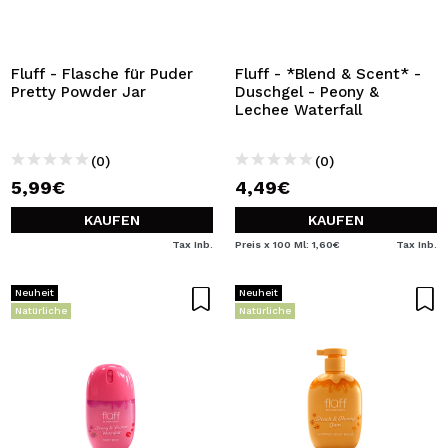
Fluff - Flasche für Puder
Fluff - *Blend & Scent* -
Pretty Powder Jar
Duschgel - Peony &
Lechee Waterfall
(0)
(0)
5,99€
4,49€
KAUFEN
KAUFEN
Tax Inb.
Preis x 100 Ml: 1,60€
Tax Inb.
Neuheit
Neuheit
Natürliche
Natürliche