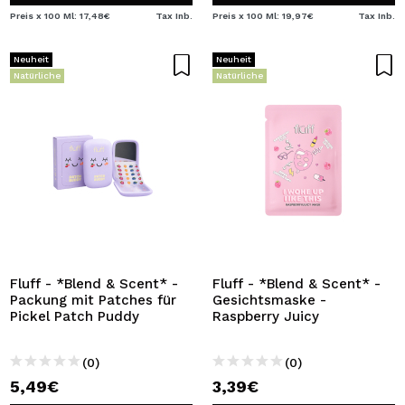
Preis x 100 Ml: 17,48€
Tax Inb.
Preis x 100 Ml: 19,97€
Tax Inb.
Neuheit
Neuheit
Natürliche
Natürliche
Fluff - *Blend & Scent* -
Fluff - *Blend & Scent* -
Packung mit Patches für
Gesichtsmaske -
Pickel Patch Puddy
Raspberry Juicy
(0)
(0)
5,49€
3,39€