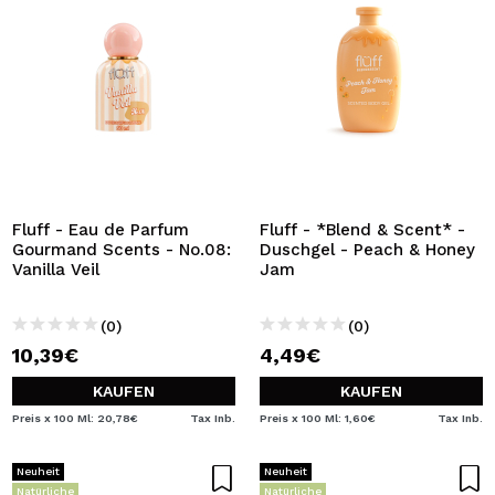
Fluff - Eau de Parfum
Fluff - *Blend & Scent* -
Gourmand Scents - No.08:
Duschgel - Peach & Honey
Vanilla Veil
Jam
(0)
(0)
10,39€
4,49€
KAUFEN
KAUFEN
Preis x 100 Ml: 20,78€
Tax Inb.
Preis x 100 Ml: 1,60€
Tax Inb.
Neuheit
Neuheit
Natürliche
Natürliche