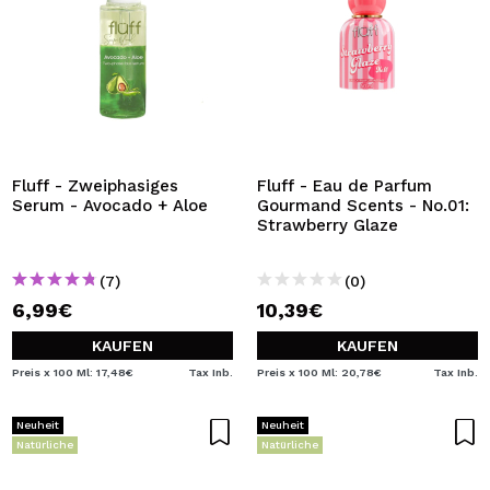
Fluff - Zweiphasiges
Fluff - Eau de Parfum
Serum - Avocado + Aloe
Gourmand Scents - No.01:
Strawberry Glaze
(7)
(0)
6,99€
10,39€
KAUFEN
KAUFEN
Preis x 100 Ml: 17,48€
Tax Inb.
Preis x 100 Ml: 20,78€
Tax Inb.
Neuheit
Neuheit
Natürliche
Natürliche