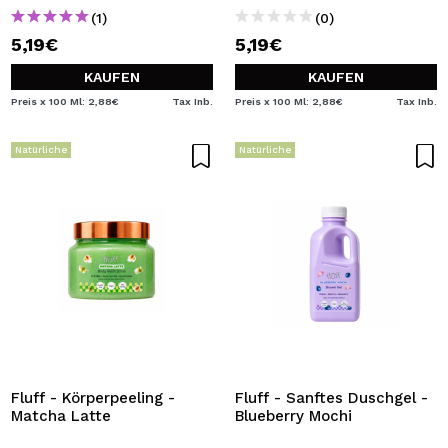
(1)
(0)
5,19€
5,19€
KAUFEN
KAUFEN
Preis x 100 Ml: 2,88€
Tax Inb.
Preis x 100 Ml: 2,88€
Tax Inb.
Natürliche
Natürliche
Fluff - Körperpeeling -
Fluff - Sanftes Duschgel -
Matcha Latte
Blueberry Mochi