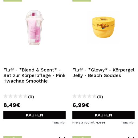
Fluff - *Blend & Scent* -
Fluff - *Glowy* - Körpergel
Set zur Körperpflege - Pink
Jelly - Beach Goddes
Hwachae Smoothie
(0)
(0)
8,49€
6,99€
KAUFEN
KAUFEN
Tax Inb.
Preis x 100 Ml: 4,66€
Tax Inb.