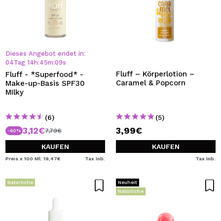
Dieses Angebot endet in:
04
Tag
14
h
:
45
m
:
08
s
Fluff – Körperlotion –
Fluff - *Superfood* -
Caramel & Popcorn
Make-up-Basis SPF30
MIlky
(6)
(5)
3,12€
3,99€
7,79€
-60%
KAUFEN
KAUFEN
Preis x 100 Ml: 19,47€
Tax Inb.
Tax Inb.
Natürliche
Neuheit
Natürliche