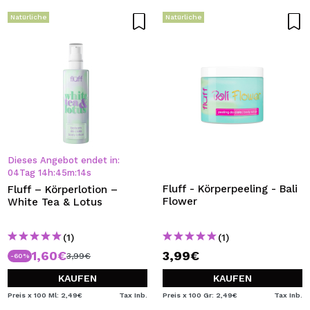
Natürliche
Natürliche
Dieses Angebot endet in:
04
Tag
14
h
:
45
m
:
14
s
Fluff - Körperpeeling - Bali
Fluff – Körperlotion –
Flower
White Tea & Lotus
(1)
(1)
1,60€
3,99€
3,99€
-60%
KAUFEN
KAUFEN
Preis x 100 Ml: 2,49€
Tax Inb.
Preis x 100 Gr: 2,49€
Tax Inb.