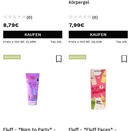
Körpergel
(0)
(0)
8,79€
7,99€
KAUFEN
KAUFEN
Preis x 100 Ml: 21,98€
Tax Inb.
Preis x 100 Ml: 26,63€
Tax Inb.
Natürliche
Natürliche
Fluff - *Born to Party* -
Fluff - *Fluff Faces* -