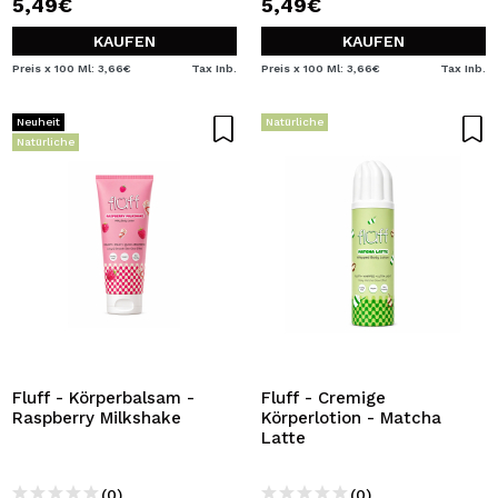
5,49€
5,49€
KAUFEN
KAUFEN
Preis x 100 Ml: 3,66€
Tax Inb.
Preis x 100 Ml: 3,66€
Tax Inb.
Neuheit
Natürliche
Natürliche
Fluff - Körperbalsam -
Fluff - Cremige
Raspberry Milkshake
Körperlotion - Matcha
Latte
(0)
(0)