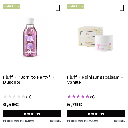
Natürliche
Natürliche
Fluff - *Born to Party* -
Fluff - Reinigungsbalsam -
Duschöl
Vanille
(0)
(1)
6,59€
5,79€
KAUFEN
KAUFEN
Preis x 100 Ml: 2,20€
Tax Inb.
Preis x 100 Ml: 11,58€
Tax Inb.