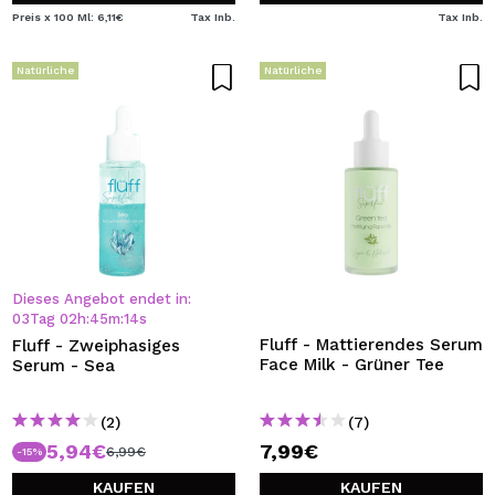
Preis x 100 Ml: 6,11€
Tax Inb.
Tax Inb.
Natürliche
Natürliche
Dieses Angebot endet in:
03
Tag
02
h
:
45
m
:
14
s
Fluff - Mattierendes Serum
Fluff - Zweiphasiges
Face Milk - Grüner Tee
Serum - Sea
(2)
(7)
5,94€
7,99€
6,99€
-15%
KAUFEN
KAUFEN