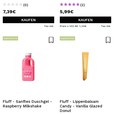
(0)
(2)
7,39€
5,99€
KAUFEN
KAUFEN
Tax Inb.
Preis x 100 Ml: 1,20€
Tax Inb.
Natürliche
Natürliche
Fluff - Sanftes Duschgel -
Fluff - Lippenbalsam
Raspberry Milkshake
Candy - Vanilla Glazed
Donut