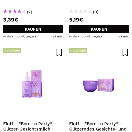
(2)
(0)
3,39€
5,19€
KAUFEN
KAUFEN
Preis x 100 Ml: 28,25€
Tax Inb.
Preis x 100 Ml: 79,85€
Tax Inb.
Natürliche
Natürliche
Fluff - *Born to Party* -
Fluff - *Born to Party* -
Glitzer-Gesichtsmilch
Glitzerndes Gesichts- und