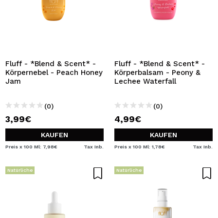
Fluff - *Blend & Scent* -
Fluff - *Blend & Scent* -
Körpernebel - Peach Honey
Körperbalsam - Peony &
Jam
Lechee Waterfall
(0)
(0)
3,99€
4,99€
KAUFEN
KAUFEN
Preis x 100 Ml: 7,98€
Tax Inb.
Preis x 100 Ml: 1,78€
Tax Inb.
Natürliche
Natürliche