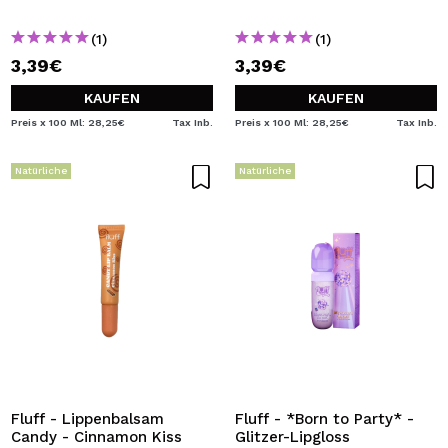
(1)
(1)
3,39€
3,39€
KAUFEN
KAUFEN
Preis x 100 Ml: 28,25€
Tax Inb.
Preis x 100 Ml: 28,25€
Tax Inb.
Natürliche
Natürliche
Fluff - Lippenbalsam
Fluff - *Born to Party* -
Candy - Cinnamon Kiss
Glitzer-Lipgloss