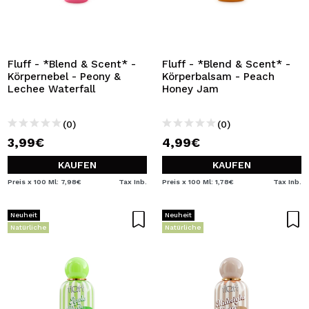
Fluff - *Blend & Scent* -
Fluff - *Blend & Scent* -
Körpernebel - Peony &
Körperbalsam - Peach
Lechee Waterfall
Honey Jam
(0)
(0)
3,99€
4,99€
KAUFEN
KAUFEN
Preis x 100 Ml: 7,98€
Tax Inb.
Preis x 100 Ml: 1,78€
Tax Inb.
Neuheit
Neuheit
Natürliche
Natürliche