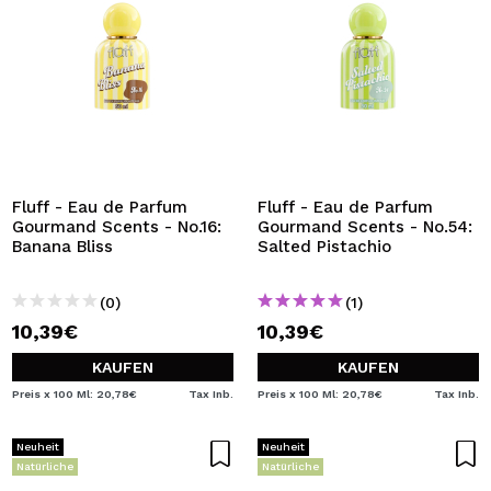
Fluff - Eau de Parfum
Fluff - Eau de Parfum
Gourmand Scents - No.16:
Gourmand Scents - No.54:
Banana Bliss
Salted Pistachio
(0)
(1)
10,39€
10,39€
KAUFEN
KAUFEN
Preis x 100 Ml: 20,78€
Tax Inb.
Preis x 100 Ml: 20,78€
Tax Inb.
Neuheit
Neuheit
Natürliche
Natürliche