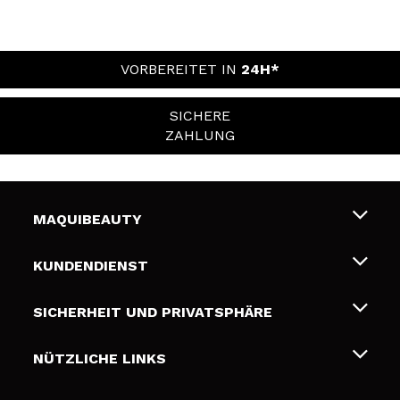
VORBEREITET IN
24H*
SICHERE
ZAHLUNG
MAQUIBEAUTY
Über uns
KUNDENDIENST
Beschäftigung
Liefer- und Versandkosten
SICHERHEIT UND PRIVATSPHÄRE
Geschenkkarten
Widerruf / Rücksendungen
Bedingungen und Datenschutz
NÜTZLICHE LINKS
Zahlung
Datenschutzrichtlinie
Kontakt