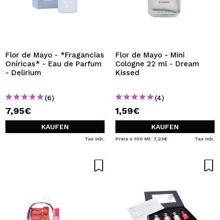
Flor de Mayo - *Fragancias
Flor de Mayo - Mini
Oníricas* - Eau de Parfum
Cologne 22 ml - Dream
- Delirium
Kissed
(6)
(4)
7,95€
1,59€
KAUFEN
KAUFEN
Tax Inb.
Preis x 100 Ml: 7,23€
Tax Inb.