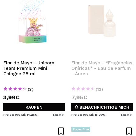
Flor de Mayo - Unicorn
Flor de Mayo - *Fragancias
Tears Premium Mini
Oníricas* - Eau de Parfum
Cologne 28 ml
- Aurea
(3)
(12)
3,99€
7,95€
KAUFEN
BENACHRICHTIGE MICH
Preis x 100 Ml: 14,25€
Tax Inb.
Preis x 100 Ml: 15,90€
Tax Inb.
Travel Size