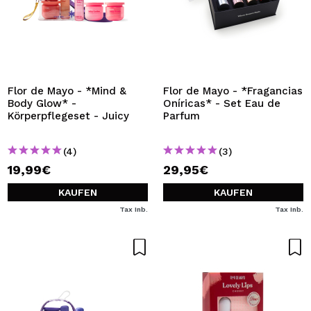
Flor de Mayo - *Mind &
Flor de Mayo - *Fragancias
Body Glow* -
Oníricas* - Set Eau de
Körperpflegeset - Juicy
Parfum
(4)
(3)
19,99€
29,95€
KAUFEN
KAUFEN
Tax Inb.
Tax Inb.