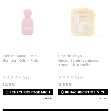
Flor de Mayo - Mini
Flor de Mayo -
Bombón Köln - Pink
Gesichtsreinigungsset
Travel Kit Kamille
(19)
(11)
1,59€
8,99€
BENACHRICHTIGE MICH
BENACHRICHTIGE MICH
Tax Inb.
Tax Inb.