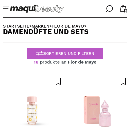
╳
╳
WÄHLE DEINE SPRACHE
STARTSEITE
MARKEN
FLOR DE MAYO
>
>
>
DAMENDÜFTE UND SETS
Ich bin bereits #maquilover, ich habe ein Konto
WILLKOMMEN!
ALEMAN
ESPAÑOL
SORTIEREN UND FILTERN
ENGLISH
FRANCES
18
produkte an
Flor de Mayo
ITALIANO
PORTUGUESE
Passwort vergessen?
Ich habe hier kein Konto