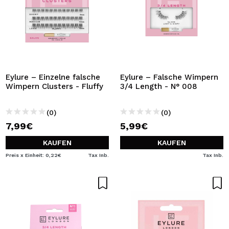
Eylure – Einzelne falsche
Eylure – Falsche Wimpern
Wimpern Clusters - Fluffy
3/4 Length - N° 008
(0)
(0)
7,99€
5,99€
KAUFEN
KAUFEN
Preis x Einheit: 0,22€
Tax Inb.
Tax Inb.