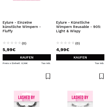
Eylure - Einzelne
Eylure - Künstliche
künstliche Wimpern -
Wimpern Reusable - 905:
Fluffy
Light & Wispy
(0)
(0)
5,99€
4,99€
KAUFEN
KAUFEN
Preis x Einheit: 0,16€
Tax Inb.
Tax Inb.