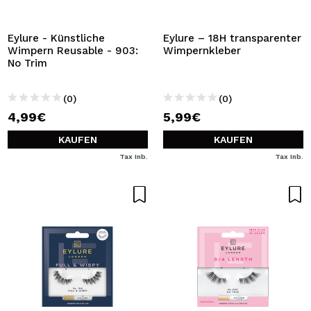
ICH MÖCHTE MICH
REGISTRIEREN
Eylure - Künstliche
Eylure – 18H transparenter
Wimpern Reusable - 903:
Wimpernkleber
Durch die Erstellung eines Kontos bei Maquillalia.de
No Trim
können Sie Ihre Einkäufe schnell tätigen, den Status Ihrer
Bestellungen überprüfen und Ihre bisherigen Vorgänge
einsehen.
(0)
(0)
4,99€
5,99€
BENUTZERKONTO ERSTELLEN
KAUFEN
KAUFEN
Tax Inb.
Tax Inb.