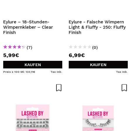
Eylure – 18-Stunden-
Eylure - Falsche Wimpern
Wimpernkleber – Clear
Light & Fluffy - 250: Fluffy
Finish
Finish
(7)
(0)
5,99€
6,99€
KAUFEN
KAUFEN
Preis x 100 Ml: 133,11€
Tax Inb.
Tax Inb.