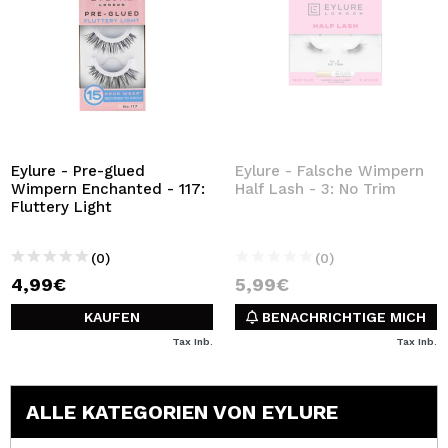
Eylure - Pre-glued
Eylure - Falsche Wimpern
Wimpern Enchanted - 117:
Half Lash - 3: No Trim
Fluttery Light
(0)
(0)
4,99€
5,99€
KAUFEN
BENACHRICHTIGE MICH
Tax Inb.
Tax Inb.
ALLE KATEGORIEN VON EYLURE