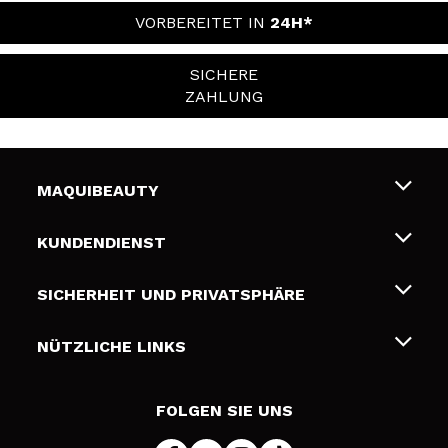
VORBEREITET IN
24H*
SICHERE
ZAHLUNG
MAQUIBEAUTY
Über uns
KUNDENDIENST
Beschäftigung
Liefer- und Versandkosten
SICHERHEIT UND PRIVATSPHÄRE
Geschenkkarten
Widerruf / Rücksendungen
Bedingungen und Datenschutz
NÜTZLICHE LINKS
Zahlung
Datenschutzrichtlinie
Kontakt
Cookies Policy
FOLGEN SIE UNS
Online Streitschlichtung (ODR)