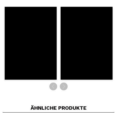
Ein Video oder Foto teilen
Dein Video könnte das erste sein. Stell es dir vor...
Würden Sie diesen Kauf empfehlen?
Ja
Nein
5/5
SENDEN
ÄHNLICHE PRODUKTE