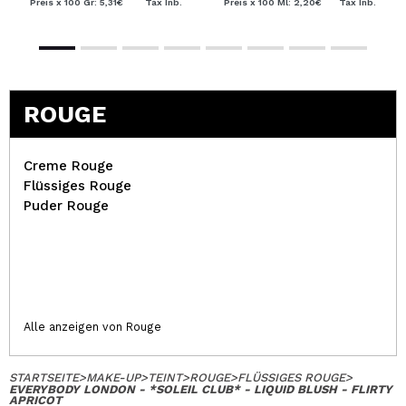
Preis x 100 Gr: 5,31€
Tax Inb.
Preis x 100 Ml: 2,20€
Tax Inb.
ROUGE
Creme Rouge
Flüssiges Rouge
Puder Rouge
Alle anzeigen von Rouge
STARTSEITE
>
MAKE-UP
>
TEINT
>
ROUGE
>
FLÜSSIGES ROUGE
>
EVERYBODY LONDON - *SOLEIL CLUB* - LIQUID BLUSH - FLIRTY
APRICOT