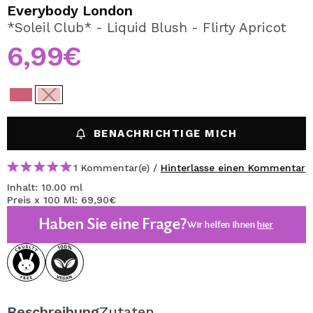
ICH MÖCHTE MICH
Everybody London
REGISTRIEREN
*Soleil Club* - Liquid Blush - Flirty Apricot
6,99€
Durch die Erstellung eines Kontos bei Maquillalia.de
können Sie Ihre Einkäufe schnell tätigen, den Status Ihrer
Bestellungen überprüfen und Ihre bisherigen Vorgänge
einsehen.
BENACHRICHTIGE MICH
BENUTZERKONTO ERSTELLEN
1 Kommentar(e) /
Hinterlasse einen Kommentar
Inhalt: 10.00 ml
Preis x 100 Ml: 69,90€
Haben Sie eine Frage?
Wir helfen Ihnen
hier
Beschreibung
Zutaten