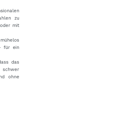
sionalen
ahlen zu
oder mit
 mühelos
 für ein
dass das
h schwer
und ohne