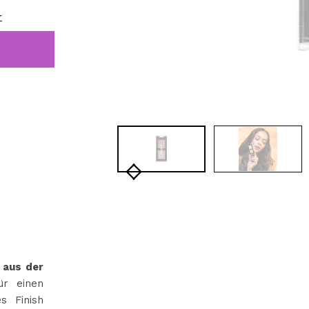
bisherigen Vorgänge ei
r
BE
 aus der
ür einen
s Finish