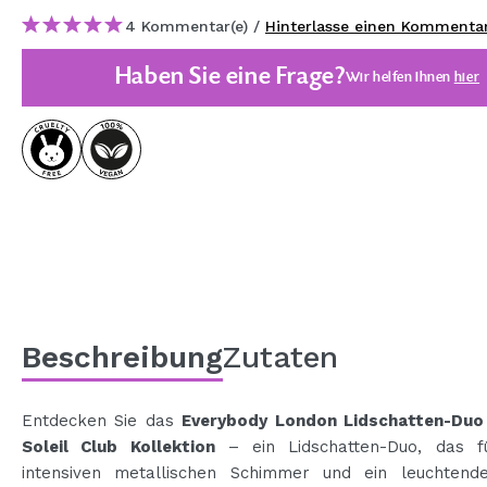
MAQUIFARMA
4 Kommentar(e) /
Hinterlasse einen Kommenta
KOREA ZONE
Haben Sie eine Frage?
Wir helfen Ihnen
hier
TRAVEL SIZE
NATURE
SPECIALS
OUTLET
SIE SIND ZURÜCKGEKEHRT!
BALD VERFÜGBAR
Beschreibung
Zutaten
BLOG
Entdecken Sie das
Everybody London Lidschatten-Duo
Soleil Club Kollektion
– ein Lidschatten-Duo, das f
intensiven metallischen Schimmer und ein leuchtende