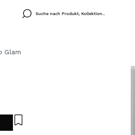
ro Glam
Cristina
Antonia
Ines
Ich habe hier kein K
SPRACHE
ez que
Buena experiencia
Muy bien
Spedizi
ICH M
ALEMAN
ESPAÑOL
eriencia
imballa
ajería.
elegan
REGIS
colori sc
Durch die Erstellung e
Einkäufe schnell tätig