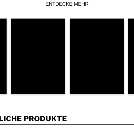
Dein Video könnte das erste sein. Stell es dir vor...
ENTDECKE MEHR
5/
Kauf empfehlen?
Ja
Nein
DEN
LICHE PRODUKTE