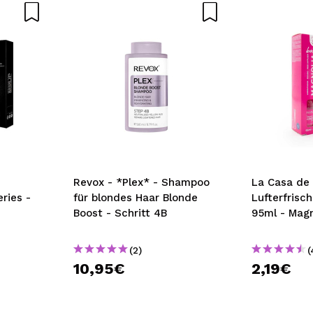
Revox - *Plex* - Shampoo
La Casa de 
ries -
für blondes Haar Blonde
Lufterfrisc
Boost - Schritt 4B
95ml - Magn
(2)
(
10,95€
2,19€