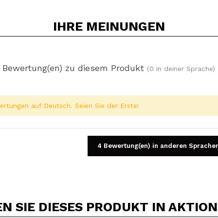
IHRE
MEINUNGEN
 Bewertung(en) zu diesem Produkt
(0 in deiner Sprache)
rtungen auf Deutsch. Seien Sie der Erste!
4 Bewertung(en) in anderen Sprache
 SIE DIESES PRODUKT IN AKTIO
Ein Video oder Foto teilen