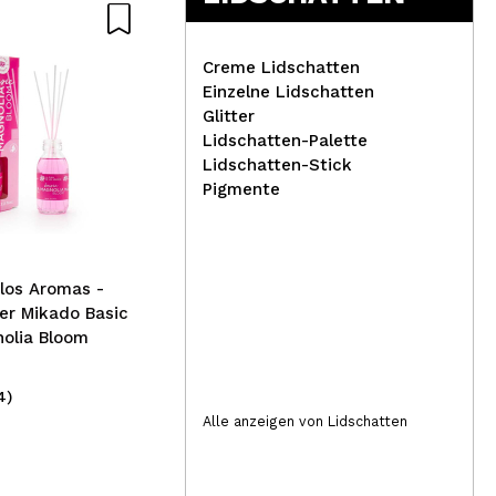
Creme Lidschatten
Einzelne Lidschatten
Glitter
Lidschatten-Palette
Rev
Lidschatten-Stick
Real Techniques -
Mat
Pigmente
Bürstenset + Kulturbeutel
The Wanderer
los Aromas -
her Mikado Basic
olia Bloom
4)
(3)
26,99€
5,
Alle anzeigen von Lidschatten