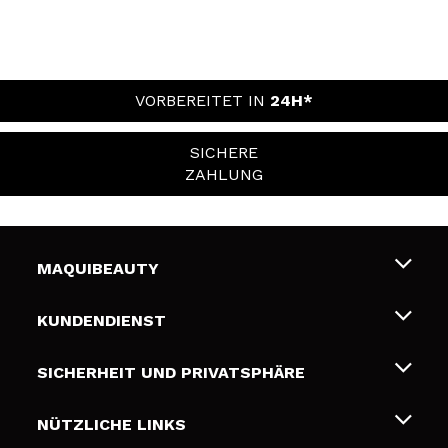
VORBEREITET IN
24H*
SICHERE
ZAHLUNG
MAQUIBEAUTY
Über uns
KUNDENDIENST
Beschäftigung
Liefer- und Versandkosten
SICHERHEIT UND PRIVATSPHÄRE
Geschenkkarten
Widerruf / Rücksendungen
Bedingungen und Datenschutz
NÜTZLICHE LINKS
Zahlung
Datenschutzrichtlinie