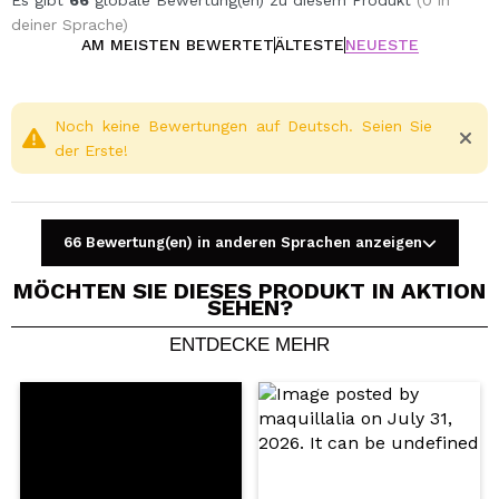
Es gibt
66
globale Bewertung(en) zu diesem Produkt
(0 in
deiner Sprache)
AM MEISTEN BEWERTET
ÄLTESTE
NEUESTE
Noch keine Bewertungen auf Deutsch. Seien Sie
der Erste!
66 Bewertung(en) in anderen Sprachen anzeigen
MÖCHTEN SIE DIESES PRODUKT IN AKTION
SEHEN?
ENTDECKE MEHR
Ein Video oder Foto teilen
Dein Video könnte das erste sein. Stell es dir vor...
Würden Sie diesen Kauf empfehlen?
Ja
Nein
5/5