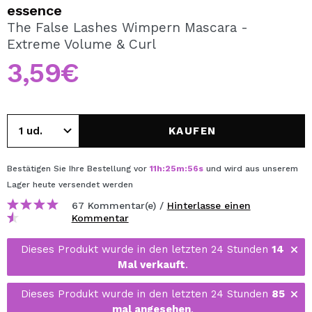
ICH MÖCHTE MICH
essence
REGISTRIEREN
The False Lashes Wimpern Mascara -
Extreme Volume & Curl
Durch die Erstellung eines Kontos bei Maquillalia.de
können Sie Ihre Einkäufe schnell tätigen, den Status Ihrer
3,59€
Bestellungen überprüfen und Ihre bisherigen Vorgänge
einsehen.
KAUFEN
BENUTZERKONTO ERSTELLEN
Bestätigen Sie Ihre Bestellung vor
11
h
:
25
m
:
56
s
und wird aus unserem
Lager
heute
versendet werden
67 Kommentar(e) /
Hinterlasse einen
Kommentar
Dieses Produkt wurde in den letzten 24 Stunden
14
Mal verkauft
.
Dieses Produkt wurde in den letzten 24 Stunden
85
mal angesehen
.