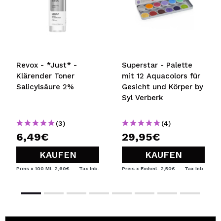
Revox - *Just* -
Superstar - Palette
Klärender Toner
mit 12 Aquacolors für
Salicylsäure 2%
Gesicht und Körper by
Syl Verberk
(3)
(4)
6,49€
29,95€
KAUFEN
KAUFEN
Preis x 100 Ml: 2,60€
Tax Inb.
Preis x Einheit: 2,50€
Tax Inb.