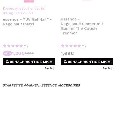
Dieses Angebot endet in:
03
Tag
17
h
:
15
m
:
32
s
essence -
essence - *UV Gel Nail* -
Nagelhauttrimmer mit
Nagelhautspatel
Gummi The Cuticle
Trimmer
(1)
(1)
1,20€
1,69€
2,99€
-60%
BENACHRICHTIGE MICH
BENACHRICHTIGE MICH
Tax Inb.
Tax Inb.
STARTSEITE
>
MARKEN
>
ESSENCE
>
ACCESOIRES