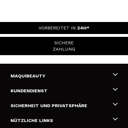
VORBEREITET IN
24H*
SICHERE
ZAHLUNG
MAQUIBEAUTY
Über uns
KUNDENDIENST
Beschäftigung
Liefer- und Versandkosten
SICHERHEIT UND PRIVATSPHÄRE
Geschenkkarten
Widerruf / Rücksendungen
Bedingungen und Datenschutz
NÜTZLICHE LINKS
Zahlung
Datenschutzrichtlinie