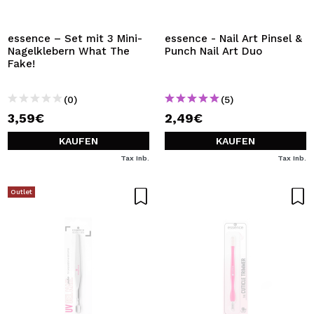
ICH MÖCHTE MICH
REGISTRIEREN
essence – Set mit 3 Mini-
essence - Nail Art Pinsel &
Nagelklebern What The
Punch Nail Art Duo
Durch die Erstellung eines Kontos bei Maquillalia.de
Fake!
können Sie Ihre Einkäufe schnell tätigen, den Status Ihrer
Bestellungen überprüfen und Ihre bisherigen Vorgänge
einsehen.
(0)
(5)
3,59€
2,49€
BENUTZERKONTO ERSTELLEN
KAUFEN
KAUFEN
Tax Inb.
Tax Inb.
Outlet