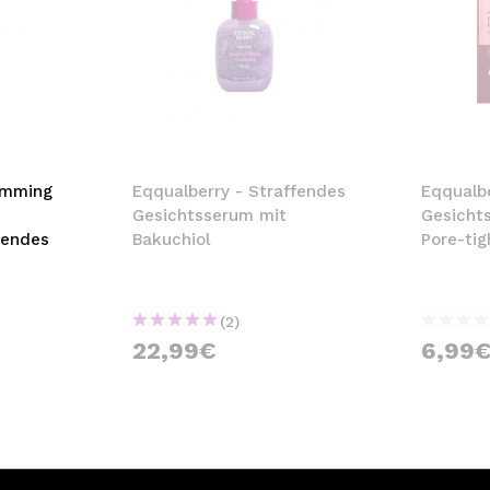
imming
Eqqualberry - Straffendes
Eqqualbe
Gesichtsserum mit
Gesicht
dendes
Bakuchiol
Pore-tig
(2)
22,99€
6,99