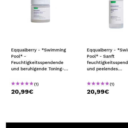
Eqqualberry - *Swimming
Eqqualberry - *Sw
Pool* -
Pool* - Sanft
Feuchtigkeitsspendende
feuchtigkeitsspen
und beruhigende Toning-
und peelendes
Pads - 70 pads
Gesichtswasser
(1)
(1)
20,99€
20,99€