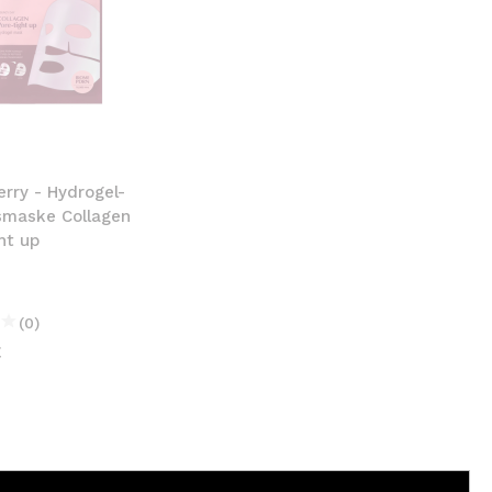
rry - Hydrogel-
smaske Collagen
ht up
(0)
€