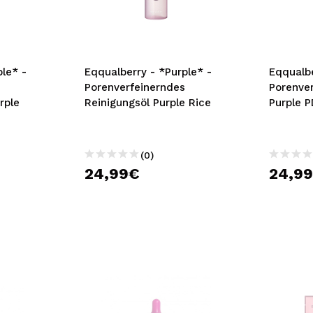
bisherigen Vorgänge ei
BE
le* -
Eqqualberry - *Purple* -
Eqqualbe
Porenverfeinerndes
Porenve
rple
Reinigungsöl Purple Rice
Purple 
(0)
24,99€
24,9