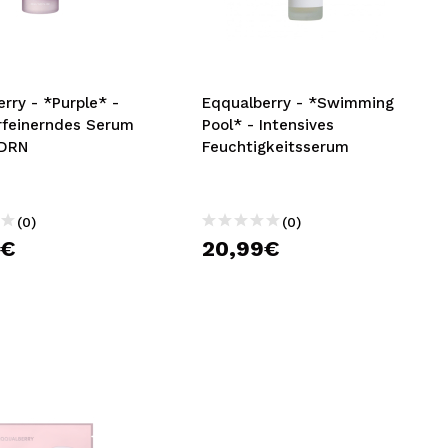
nsehen.
NUTZERKONTO ERSTELLEN
rry - *Purple* -
Eqqualberry - *Swimming
rfeinerndes Serum
Pool* - Intensives
PDRN
Feuchtigkeitsserum
(0)
(0)
9€
20,99€