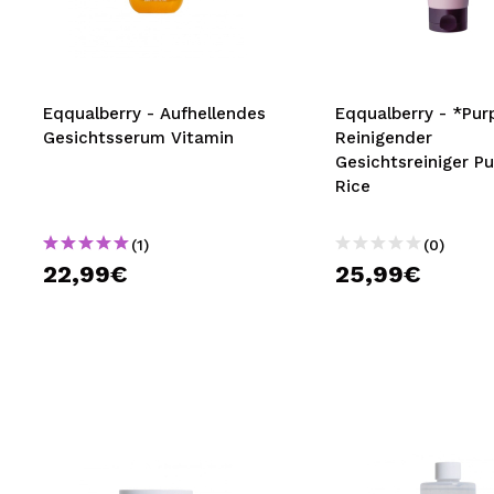
MAQUIFARMA
KOREA ZONE
TRAVEL SIZE
Eqqualberry - Aufhellendes
Eqqualberry - *Purp
Gesichtsserum Vitamin
Reinigender
NATURE
Gesichtsreiniger Pu
Rice
SPECIALS
(1)
(0)
OUTLET
22,99€
25,99€
SIE SIND ZURÜCKGEKEHRT!
BALD VERFÜGBAR
BLOG