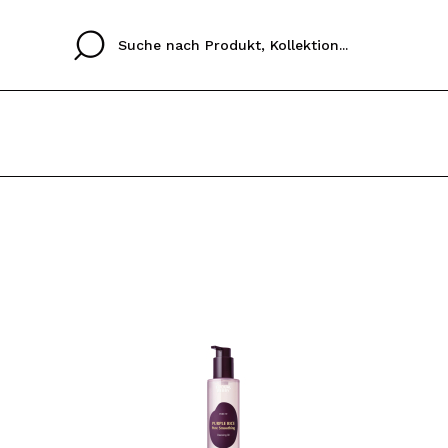
Cristina
Antonia
Ines
Ich habe hier kein K
SPRACHE
ez que
Buena experiencia
Muy bien
Spedizi
ICH M
ALEMAN
ESPAÑOL
eriencia
imballa
ajería.
elegan
REGIS
colori sc
Durch die Erstellung e
Einkäufe schnell tätig